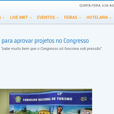
QUINTA-FEIRA, 6 DE A
S
LIVE MKT
EVENTOS
FEIRAS
HOTELARIA
EDUCAÇÃO
ESG
ESPECIAIS
EVENTOS MEGA
 para aprovar projetos no Congresso
TERNACIONAL
MEMORIAL DE EVENTOS
PERSONALID
e “sabe muito bem que o Congresso só funciona sob pressão”.