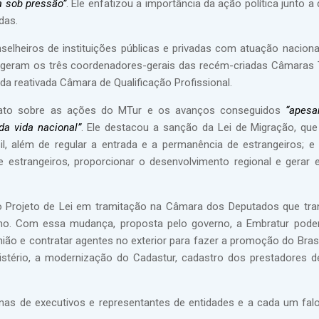
a sob pressão”
. Ele enfatizou a importância da ação política junto 
das.
elheiros de instituições públicas e privadas com atuação naciona
elegeram os três coordenadores-gerais das recém-criadas Câmaras
a reativada Câmara de Qualificação Profissional.
relato sobre as ações do MTur e os avanços conseguidos
“apesa
da vida nacional”
. Ele destacou a sanção da Lei de Migração, que
il, além de regular a entrada e a permanência de estrangeiros; e 
e estrangeiros, proporcionar o desenvolvimento regional e gerar
 Projeto de Lei em tramitação na Câmara dos Deputados que tr
omo. Com essa mudança, proposta pelo governo, a Embratur pode
ião e contratar agentes no exterior para fazer a promoção do Brasi
istério, a modernização do Cadastur, cadastro dos prestadores d
nas de executivos e representantes de entidades e a cada um fal