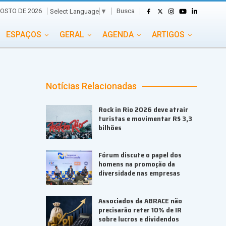
Busca
GOSTO DE 2026
Select Language
▼
ESPAÇOS
GERAL
AGENDA
ARTIGOS
GASTRONOMIA
GRUPO CONECTA EVENTOS
ADE
PORTAL EVENTOS TV
TRANSPORTES
Notícias Relacionadas
TURISMO
VAI E VEM
Rock in Rio 2026 deve atrair
turistas e movimentar R$ 3,3
bilhões
Fórum discute o papel dos
homens na promoção da
diversidade nas empresas
Associados da ABRACE não
precisarão reter 10% de IR
sobre lucros e dividendos