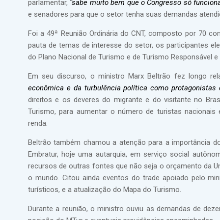
parlamentar,
“sabe muito bem que o Congresso só funcion
e senadores para que o setor tenha suas demandas atendi
Foi a 49ª Reunião Ordinária do CNT, composto por 70 cons
pauta de temas de interesse do setor, os participantes 
do Plano Nacional de Turismo e de Turismo Responsável e d
Em seu discurso, o ministro Marx Beltrão fez longo 
econômica e da turbulência política como protagonistas 
direitos e os deveres do migrante e do visitante no Bras
Turismo, para aumentar o número de turistas nacionais 
renda.
Beltrão também chamou a atenção para a importância do
Embratur, hoje uma autarquia, em serviço social autôn
recursos de outras fontes que não seja o orçamento da Un
o mundo. Citou ainda eventos do trade apoiado pelo min
turísticos, e a atualização do Mapa do Turismo.
Durante a reunião, o ministro ouviu as demandas de deze