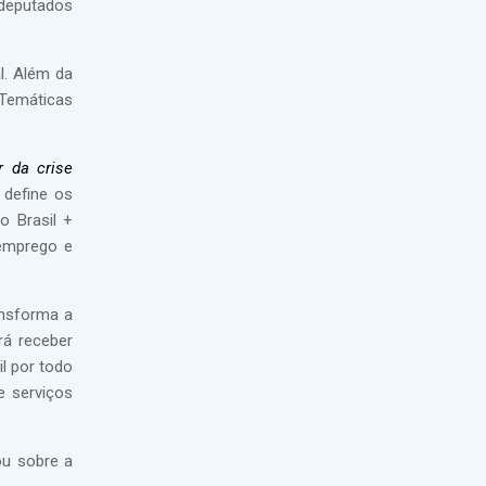
a deputados
l. Além da
 Temáticas
r da crise
 define os
o Brasil +
 emprego e
ansforma a
rá receber
l por todo
e serviços
ou sobre a