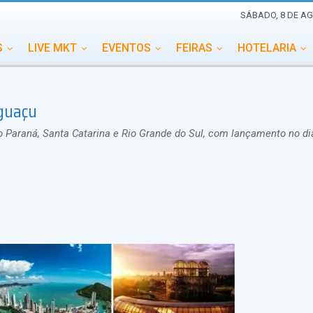
SÁBADO, 8 DE AG
S
LIVE MKT
EVENTOS
FEIRAS
HOTELARIA
EDUCAÇÃO
ESG
ESPECIAIS
EVENTOS MEGA
Iguaçu
TERNACIONAL
MEMORIAL DE EVENTOS
PERSONALID
 Paraná, Santa Catarina e Rio Grande do Sul, com lançamento no di