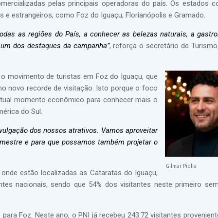
mercializadas pelas principais operadoras do país. Os estados 
os e estrangeiros, como Foz do Iguaçu, Florianópolis e Gramado.
 todas as regiões do País, a conhecer as belezas naturais, a gastr
ão um dos destaques da campanha”
, reforça o secretário de Turismo,
s o movimento de turistas em Foz do Iguaçu, que
 novo recorde de visitação. Isto porque o foco
 o atual momento econômico para conhecer mais o
mérica do Sul.
vulgação dos nossos atrativos. Vamos aproveitar
semestre e para que possamos também projetar o
Gilmar Piolla
 onde estão localizadas as Cataratas do Iguaçu,
es nacionais, sendo que 54% dos visitantes neste primeiro se
 para Foz. Neste ano, o PNI já recebeu 243.72 visitantes provenient