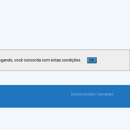
Veja +
Últimas Notícias
egando, você concorda com estas condições.
Ok
Desenvolvedor:
Camaliam