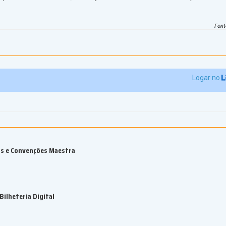
Font
Logar no
os e Convenções Maestra
ilheteria Digital