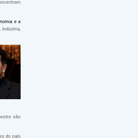
concentram
onomia e a
 Indústria,
mestre são
es do país