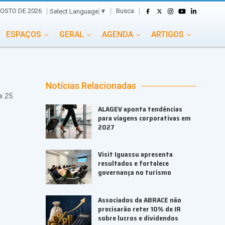
Busca
OSTO DE 2026
Select Language
▼
ESPAÇOS
GERAL
AGENDA
ARTIGOS
GASTRONOMIA
GRUPO CONECTA EVENTOS
ADE
PORTAL EVENTOS TV
TRANSPORTES
Notícias Relacionadas
a 25.
TURISMO
VAI E VEM
ALAGEV aponta tendências
para viagens corporativas em
2027
Visit Iguassu apresenta
resultados e fortalece
governança no turismo
Associados da ABRACE não
precisarão reter 10% de IR
sobre lucros e dividendos