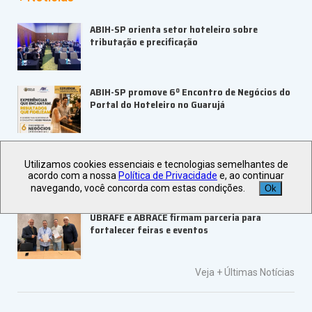
ABIH-SP orienta setor hoteleiro sobre
tributação e precificação
ABIH-SP promove 6º Encontro de Negócios do
Portal do Hoteleiro no Guarujá
LAMEC 2026 abre inscrições com keynote
Utilizamos cookies essenciais e tecnologias semelhantes de
internacional
acordo com a nossa
Política de Privacidade
e, ao continuar
navegando, você concorda com estas condições.
Ok
UBRAFE e ABRACE firmam parceria para
fortalecer feiras e eventos
Veja +
Últimas Notícias