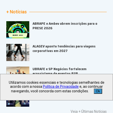
+ Notícias
ABRAPE e Ambev abrem inscrições para o
PRESE 2026
ALAGEV aponta tendências para viagens
corporativas em 2027
UBRAFE e SP Negócios fortalecem
ecossistema de eventos B2B
Utilizamos cookies essenciais e tecnologias semelhantes de
acordo com a nossa
Política de Privacidade
e, ao continuar
ABIH-SP orienta setor hoteleiro sobre
navegando, você concorda com estas condições.
Ok
tributação e precificação
Veja +
Últimas Notícias