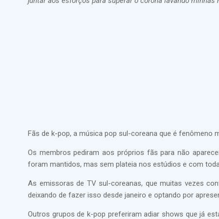
juntar aos esforços para superar o corona lavando minha
Fãs de k-pop, a música pop sul-coreana que é fenômeno m
Os membros pediram aos próprios fãs para não aparec
foram mantidos, mas sem plateia nos estúdios e com toda 
As emissoras de TV sul-coreanas, que muitas vezes con
deixando de fazer isso desde janeiro e optando por apres
Outros grupos de k-pop preferiram adiar shows que já e