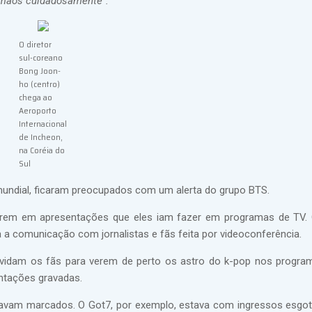
s mãos cuidadosamente".
O diretor
sul-coreano
Bong Joon-
ho (centro)
chega ao
Aeroporto
Internacional
de Incheon,
na Coréia do
Sul
undial, ficaram preocupados com um alerta do grupo BTS.
erem em apresentações que eles iam fazer em programas de TV.
a comunicação com jornalistas e fãs feita por videoconferência.
vidam os fãs para verem de perto os astro do k-pop nos progra
entações gravadas.
stavam marcados. O Got7, por exemplo, estava com ingressos esgo