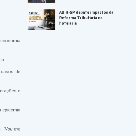
ABIH-SP debate impactos da
Reforma Tributária na
hotelaria
a economia
us.
s casos de
merações e
a epidemia
g.
“Vou me