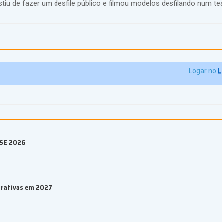
tiu de fazer um desfile público e filmou modelos desfilando num tea
Logar no
ESE 2026
orativas em 2027