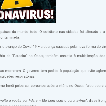
 países do mundo todo. O cotidiano nas cidades foi alterado e 
contaminada.
tar o avanço do Covid-19 – a doença causada pela nova forma do vír
ória de “Parasita” no Oscar, também assistia à multiplicação do
soas morreram. O governo tem pedido à população que evite aglo
uldades respiratórias.
omo herói pelos sul-coreanos após a vitória no Oscar, falou sobre 
 volta a vocês por lidarem tão bem com o coronavírus”,
disse Bon