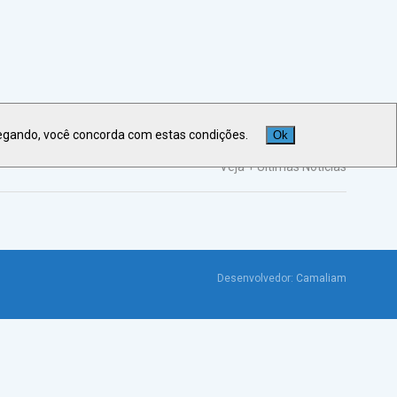
egando, você concorda com estas condições.
Ok
Veja +
Últimas Notícias
Desenvolvedor:
Camaliam