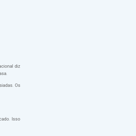
cional diz
asa.
siadas. Os
cado. Isso