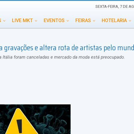
SEXTA-FEIRA, 7 DE A
S
LIVE MKT
EVENTOS
FEIRAS
HOTELARIA
EDUCAÇÃO
ESG
ESPECIAIS
EVENTOS MEGA
 gravações e altera rota de artistas pelo mun
TERNACIONAL
MEMORIAL DE EVENTOS
PERSONALID
na Itália foram canceladas e mercado da moda está preocupado.