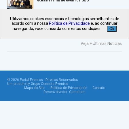
ecossistema de eventos B2B
Utilizamos cookies essenciais e tecnologias semelhantes de
ABIH-SP orienta setor hoteleiro sobre
acordo com a nossa
Política de Privacidade
e, ao continuar
tributação e precificação
navegando, você concorda com estas condições.
Ok
Veja +
Últimas Notícias
©
2026
Portal Eventos - Direitos Reservados
Um produto by Grupo Conecta Eventos
Mapa do Site
Política de Privacidade
Contato
Desenvolvedor:
Camaliam