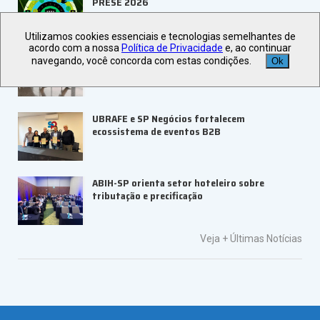
PRESE 2026
Utilizamos cookies essenciais e tecnologias semelhantes de
acordo com a nossa
Política de Privacidade
e, ao continuar
ALAGEV aponta tendências para viagens
navegando, você concorda com estas condições.
Ok
corporativas em 2027
UBRAFE e SP Negócios fortalecem
ecossistema de eventos B2B
ABIH-SP orienta setor hoteleiro sobre
tributação e precificação
Veja +
Últimas Notícias