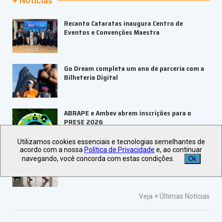
+ Notícias
Recanto Cataratas inaugura Centro de
Eventos e Convenções Maestra
Go Dream completa um ano de parceria com a
Bilheteria Digital
ABRAPE e Ambev abrem inscrições para o
PRESE 2026
Utilizamos cookies essenciais e tecnologias semelhantes de
acordo com a nossa
Política de Privacidade
e, ao continuar
ALAGEV aponta tendências para viagens
navegando, você concorda com estas condições.
Ok
corporativas em 2027
Veja +
Últimas Notícias