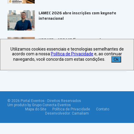
LAMEC 2026 abre inscrições com keynote
internacional
UBRAFE e ABRACE firmam parceria para
fortalecer feiras e eventos
Utilizamos cookies essenciais e tecnologias semelhantes de
acordo com a nossa
Política de Privacidade
e, ao continuar
navegando, você concorda com estas condições.
Ok
Veja +
Últimas Notícias
©
2026
Portal Eventos - Direitos Reservados
Um produto by Grupo Conecta Eventos
Mapa do Site
Política de Privacidade
Contato
Desenvolvedor:
Camaliam