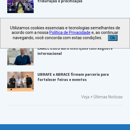
tributação e precificação
ABIH-SP promove 6º Encontro de Negócios do
Portal do Hoteleiro no Guarujá
Utilizamos cookies essenciais e tecnologias semelhantes de
acordo com a nossa
Política de Privacidade
e, ao continuar
navegando, você concorda com estas condições.
Ok
LAMEC 2026 abre inscrições com keynote
internacional
UBRAFE e ABRACE firmam parceria para
fortalecer feiras e eventos
Veja +
Últimas Notícias