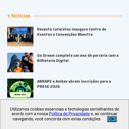
+ Notícias
Recanto Cataratas inaugura Centro de
Eventos e Convenções Maestra
Go Dream completa um ano de parceria com a
Bilheteria Digital
ABRAPE e Ambev abrem inscrições para o
PRESE 2026
ALAGEV aponta tendências para viagens
Utilizamos cookies essenciais e tecnologias semelhantes de
corporativas em 2027
acordo com a nossa
Política de Privacidade
e, ao continuar
navegando, você concorda com estas condições.
Ok