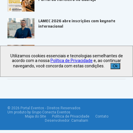
LAMEC 2026 abre inscrições com keynote
internacional
UBRAFE e ABRACE firmam parceria para
fortalecer feiras e eventos
Utilizamos cookies essenciais e tecnologias semelhantes de
acordo com a nossa
Política de Privacidade
e, ao continuar
navegando, você concorda com estas condições.
Ok
Veja +
Últimas Notícias
©
2026
Portal Eventos - Direitos Reservados
Um produto by Grupo Conecta Eventos
Mapa do Site
Política de Privacidade
Contato
Desenvolvedor:
Camaliam