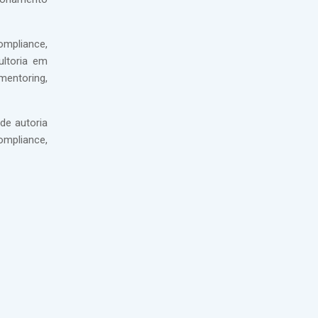
mpliance,
ultoria em
mentoring,
de autoria
ompliance,