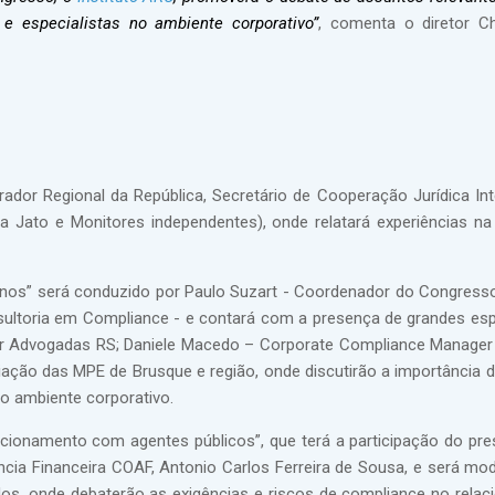
 e especialistas no ambiente corporativo”
, comenta o diretor Ch
urador Regional da República, Secretário de Cooperação Jurídica Int
a Jato e Monitores independentes), onde relatará experiências n
anos” será conduzido por Paulo Suzart - Coordenador do Congresso
ultoria em Compliance - e contará com a presença de grandes espe
er Advogadas RS; Daniele Macedo – Corporate Compliance Manager 
ação das MPE de Brusque e região, onde discutirão a importância 
 no ambiente corporativo.
cionamento com agentes públicos”, que terá a participação do pre
ência Financeira COAF, Antonio Carlos Ferreira de Sousa, e será mo
dos, onde debaterão as exigências e riscos de compliance no rela