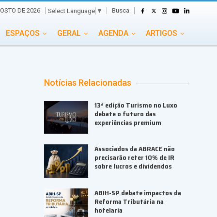
Busca
GOSTO DE 2026
Select Language
▼
ESPAÇOS
GERAL
AGENDA
ARTIGOS
GASTRONOMIA
GRUPO CONECTA EVENTOS
ADE
PORTAL EVENTOS TV
TRANSPORTES
Notícias Relacionadas
TURISMO
VAI E VEM
13ª edição Turismo no Luxo
debate o futuro das
experiências premium
Associados da ABRACE não
precisarão reter 10% de IR
sobre lucros e dividendos
ABIH-SP debate impactos da
Reforma Tributária na
hotelaria