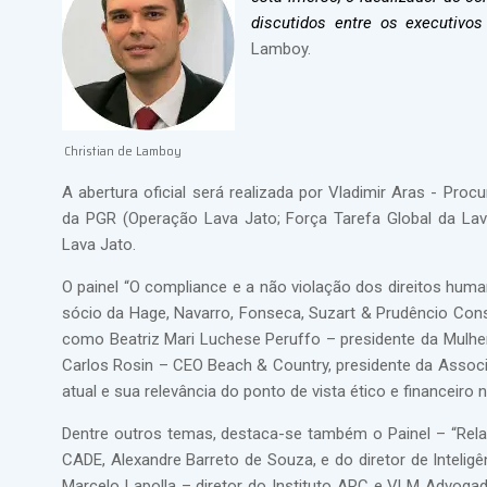
discutidos entre os executivos
Lamboy.
Christian de Lamboy
A abertura oficial será realizada por Vladimir Aras - Proc
da PGR (Operação Lava Jato; Força Tarefa Global da Lav
Lava Jato.
O painel “O compliance e a não violação dos direitos hum
sócio da Hage, Navarro, Fonseca, Suzart & Prudêncio Cons
como Beatriz Mari Luchese Peruffo – presidente da Mulh
Carlos Rosin – CEO Beach & Country, presidente da Associ
atual e sua relevância do ponto de vista ético e financeiro
Dentre outros temas, destaca-se também o Painel – “Rela
CADE, Alexandre Barreto de Souza, e do diretor de Intelig
Marcelo Lapolla – diretor do Instituto ARC e VLM Advoga