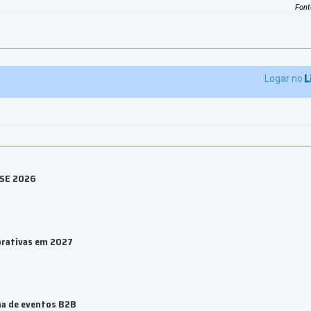
Font
Logar no
ESE 2026
orativas em 2027
ma de eventos B2B