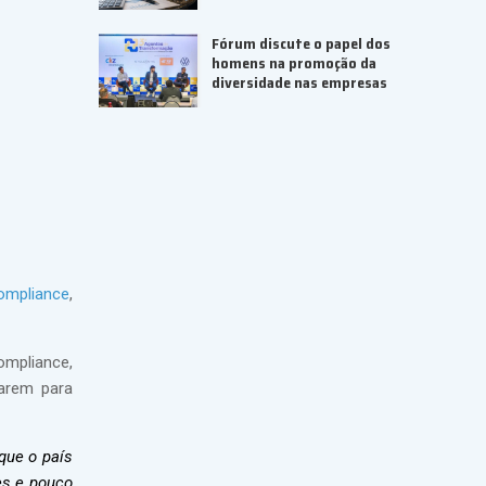
Fórum discute o papel dos
homens na promoção da
diversidade nas empresas
ompliance
,
ompliance,
rarem para
que o país
es e pouco