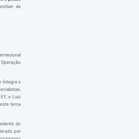
ristian de
ernacional
a Operação
 Íntegra e
cialistas,
EY; e Luiz
deste tema
sidente do
derado por
cionamento