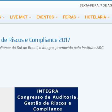
SEXTA-FEIRA, 7 DE A
S
LIVE MKT
EVENTOS
FEIRAS
HOTELARIA
EDUCAÇÃO
ESG
ESPECIAIS
EVENTOS MEGA
o de Riscos e Compliance 2017
TERNACIONAL
MEMORIAL DE EVENTOS
PERSONALID
iance do Sul do Brasil, o Íntegra, promovido pelo Instituto ARC.