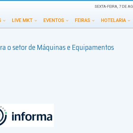
SEXTA-FEIRA, 7 DE A
S
LIVE MKT
EVENTOS
FEIRAS
HOTELARIA
EDUCAÇÃO
ESG
ESPECIAIS
EVENTOS MEGA
para o setor de Máquinas e Equipamentos
TERNACIONAL
MEMORIAL DE EVENTOS
PERSONALID