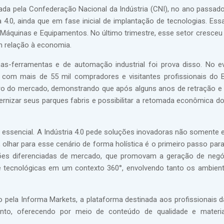
lizada pela Confederação Nacional da Indústria (CNI), no ano passad
.0, ainda que em fase inicial de implantação de tecnologias. Essa
Máquinas e Equipamentos. No último trimestre, esse setor cresceu
m relação à economia.
nas-ferramentas e de automação industrial foi prova disso. No e
 com mais de 55 mil compradores e visitantes profissionais do B
ro do mercado, demonstrando que após alguns anos de retração e 
ernizar seus parques fabris e possibilitar a retomada econômica do
essencial. A Indústria 4.0 pede soluções inovadoras não somente
 olhar para esse cenário de forma holística é o primeiro passo para
uções diferenciadas de mercado, que promovam a geração de neg
 tecnológicas em um contexto 360°, envolvendo tanto os ambient
o pela Informa Markets, a plataforma destinada aos profissionais da
nto, oferecendo por meio de conteúdo de qualidade e material