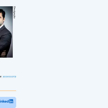
te
:
assessoria