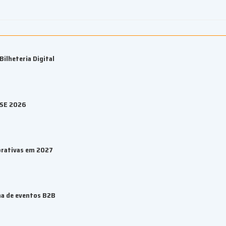
ilheteria Digital
ESE 2026
orativas em 2027
ma de eventos B2B