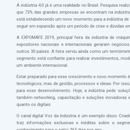
A indústria 4.0 já é uma realidade no Brasil. Pesquisa rea
que 73% das grandes empresas se encontram na indústria 4
está estabelecendo um novo momento para a indústria de 
seguir em expansão após um período de crise e dúvidas e
A EXPOMAFE 2019, principal feira da indústria de máqui
expositores nacionais e internacionais geraram negócios
outros 30 países. A feira serviu ainda como um termômet
segmento está confiante para realizar investimentos, mod
um ambiente internacional.
Estar preparado para esse crescimento e novo momento é 
tecnológicos, mas de gestão, processos e ideias. Por isso,
para esse desenvolvimento. Hoje, a indústria pede sol
também networking, capacitação e soluções inovadoras e
quanto os digitais.
O canal digital Voz da Indústria é um exemplo disso. Criad
traz informações exclusivas e inéditas sobre o segme
conhecimento para o setor 365 dias por ano.