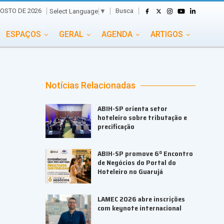
Busca
GOSTO DE 2026
Select Language
▼
ESPAÇOS
GERAL
AGENDA
ARTIGOS
GASTRONOMIA
GRUPO CONECTA EVENTOS
ADE
PORTAL EVENTOS TV
TRANSPORTES
Notícias Relacionadas
TURISMO
VAI E VEM
ABIH-SP orienta setor
hoteleiro sobre tributação e
precificação
ABIH-SP promove 6º Encontro
de Negócios do Portal do
Hoteleiro no Guarujá
LAMEC 2026 abre inscrições
com keynote internacional