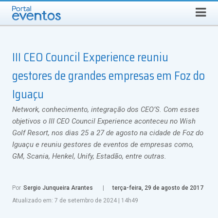
Busca
SEXTA-FEIRA, 7 DE AGOSTO DE 2026
Select Language
▼
III CEO Council Experience reuniu
gestores de grandes empresas em Foz do
Iguaçu
Network, conhecimento, integração dos CEO’S. Com esses
objetivos o III CEO Council Experience aconteceu no Wish
Golf Resort, nos dias 25 a 27 de agosto na cidade de Foz do
Iguaçu e reuniu gestores de eventos de empresas como,
GM, Scania, Henkel, Unify, Estadão, entre outras.
Por
Sergio Junqueira Arantes
terça-feira, 29 de agosto de 2017
Atualizado em:
7 de setembro de 2024
|
14h49