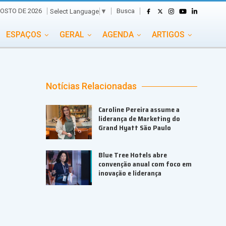
Busca
GOSTO DE 2026
Select Language
▼
ESPAÇOS
GERAL
AGENDA
ARTIGOS
GASTRONOMIA
GRUPO CONECTA EVENTOS
ADE
PORTAL EVENTOS TV
TRANSPORTES
Notícias Relacionadas
TURISMO
VAI E VEM
Caroline Pereira assume a
liderança de Marketing do
Grand Hyatt São Paulo
Blue Tree Hotels abre
convenção anual com foco em
inovação e liderança