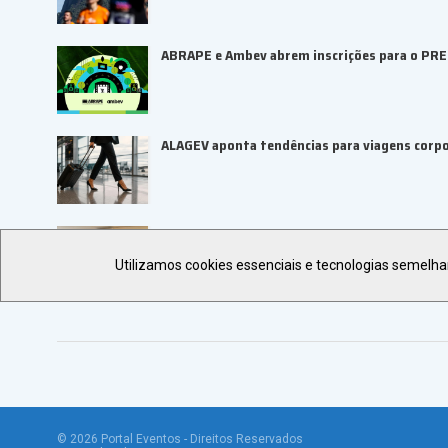
ABRAPE e Ambev abrem inscrições para o PR
ALAGEV aponta tendências para viagens corp
UBRAFE e SP Negócios fortalecem ecossiste
Utilizamos cookies essenciais e tecnologias semelh
©
2026
Portal Eventos - Direitos Reservados