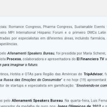
ciais: Romance Congress, Pharma Congress, Sustainable Events I
eiro MPI International Hispanic Forum e o primeiro DMCs Lati
radas por especialistas em diferentes áreas, incluindo farmácia, 
xperiências.
 pelo
Allenamenti Speakers Bureau
, foi presidida por María Schere
vista
Proceso
, colaboradora e apresentadora do
El Financiero TV
a
e para imaginar o futuro
.
Destinos, Hotéis e OTAs para Região das Américas do
TripAdvisor
, 
anha Russa das Emoções do Consumidor
” e no hoje (19) apresentará
or de startups e especialista em gamificação: "
Envolvendo-se com
as pelo
Allenamenti Speakers Bureau
. Na quarta-feira, Luis Fer
, vencedor da medalha de ouro nos
Jogos Olímpicos de 2012
e p