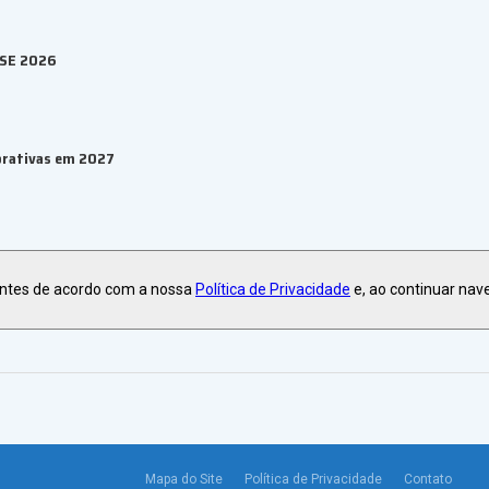
ESE 2026
orativas em 2027
ma de eventos B2B
antes de acordo com a nossa
Política de Privacidade
e, ao continuar nav
Mapa do Site
Política de Privacidade
Contato