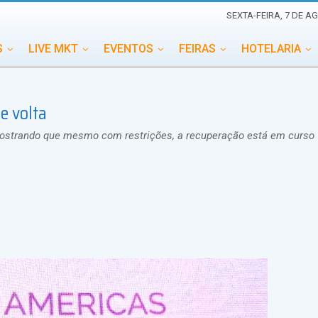
SEXTA-FEIRA, 7 DE A
S
LIVE MKT
EVENTOS
FEIRAS
HOTELARIA
EDUCAÇÃO
ESG
ESPECIAIS
EVENTOS MEGA
e volta
TERNACIONAL
MEMORIAL DE EVENTOS
PERSONALID
 mostrando que mesmo com restrições, a recuperação está em curso