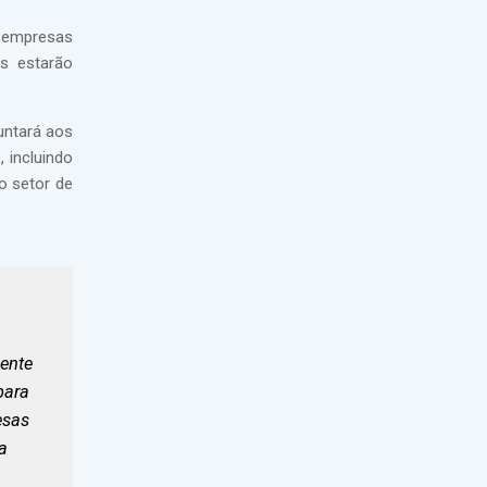
0 empresas
es estarão
untará aos
 incluindo
o setor de
ente
para
esas
a