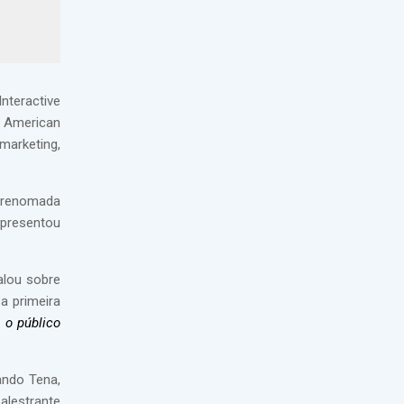
nteractive
n American
marketing,
r, renomada
presentou
falou sobre
 a primeira
 o público
nando Tena,
alestrante