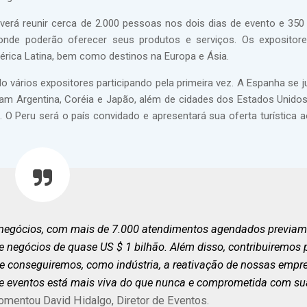
verá reunir cerca de 2.000 pessoas nos dois dias de evento e 35
onde poderão oferecer seus produtos e serviços. Os expositor
érica Latina, bem como destinos na Europa e Ásia.
o vários expositores participando pela primeira vez. A Espanha se j
ram Argentina, Coréia e Japão, além de cidades dos Estados Unidos,
O Peru será o país convidado e apresentará sua oferta turística a
r negócios, com mais de 7.000 atendimentos agendados previam
negócios de quase US $ 1 bilhão. Além disso, contribuiremos 
e conseguiremos, como indústria, a reativação de nossas empr
 e eventos está mais viva do que nunca e comprometida com su
comentou David Hidalgo, Diretor de Eventos.