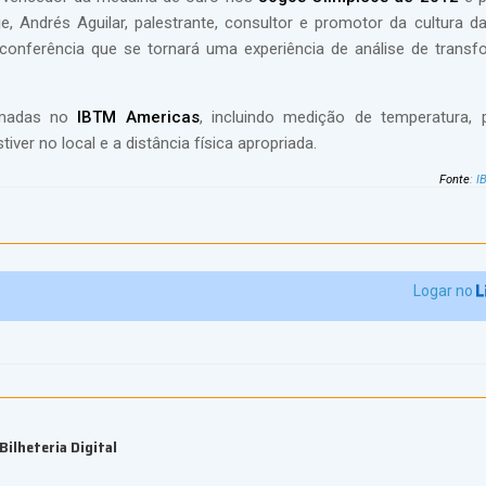
je, Andrés Aguilar, palestrante, consultor e promotor da cultura d
 conferência que se tornará uma experiência de análise de trans
omadas no
IBTM Americas
, incluindo medição de temperatura,
ver no local e a distância física apropriada.
Fonte
:
I
Logar no
ilheteria Digital