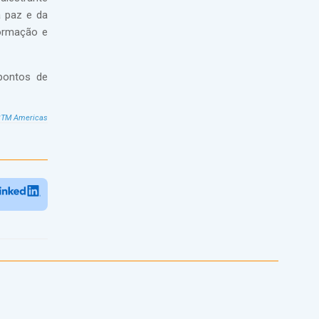
a paz e da
formação e
 pontos de
BTM Americas