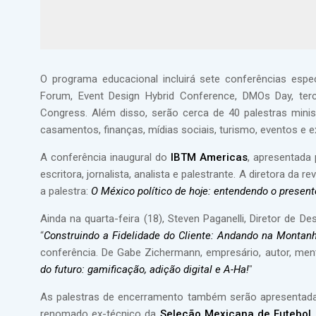
O programa educacional incluirá sete conferências espe
Forum, Event Design Hybrid Conference, DMOs Day, terc
Congress. Além disso, serão cerca de 40 palestras minist
casamentos, finanças, mídias sociais, turismo, eventos e e
A conferência inaugural do
IBTM Americas
, apresentada
escritora, jornalista, analista e palestrante. A diretora da re
a palestra:
O México político de hoje: entendendo o present
Ainda na quarta-feira (18), Steven Paganelli, Diretor de 
“
Construindo a Fidelidade do Cliente: Andando na Mont
conferência. De Gabe Zichermann, empresário, autor, ment
do futuro: gamificação, adição digital e A-Ha!
"
As palestras de encerramento também serão apresentad
renomado ex-técnico da
Seleção Mexicana de Futebol