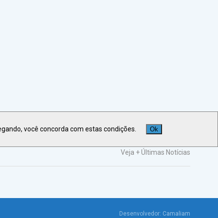
egando, você concorda com estas condições.
Ok
Veja +
Últimas Notícias
Desenvolvedor:
Camaliam