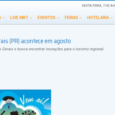
SEXTA-FEIRA, 7 DE A
S
LIVE MKT
EVENTOS
FEIRAS
HOTELARIA
EDUCAÇÃO
ESG
ESPECIAIS
EVENTOS MEGA
ais (PR) acontece em agosto
TERNACIONAL
MEMORIAL DE EVENTOS
PERSONALID
 Gerais e busca encontrar inovações para o turismo regional.