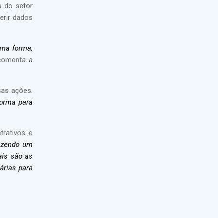
s do setor
erir dados
sma forma,
comenta a
sas ações.
forma para
trativos e
azendo um
ais são as
árias para