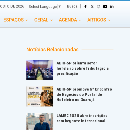
Busca
GOSTO DE 2026
Select Language
▼
ESPAÇOS
GERAL
AGENDA
ARTIGOS
GASTRONOMIA
GRUPO CONECTA EVENTOS
ADE
PORTAL EVENTOS TV
TRANSPORTES
Notícias Relacionadas
TURISMO
VAI E VEM
ABIH-SP orienta setor
hoteleiro sobre tributação e
precificação
ABIH-SP promove 6º Encontro
de Negócios do Portal do
Hoteleiro no Guarujá
LAMEC 2026 abre inscrições
com keynote internacional