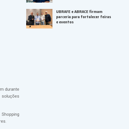
UBRAFE e ABRACE firmam
parceria para fortalecer feiras
e eventos
em durante
e soluções
o Shopping
res.