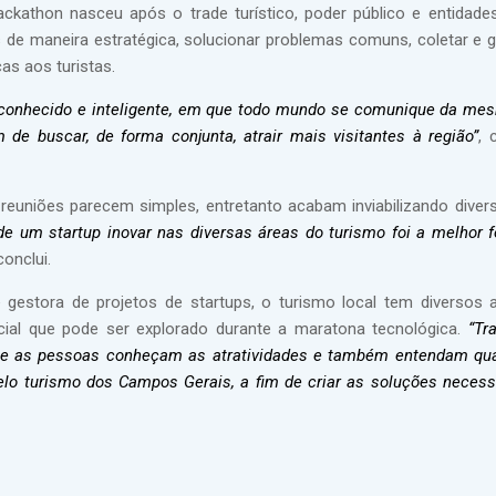
ackathon nasceu após o trade turístico, poder público e entidade
de maneira estratégica, solucionar problemas comuns, coletar e g
cas aos turistas.
 conhecido e inteligente, em que todo mundo se comunique da me
e buscar, de forma conjunta, atrair mais visitantes à região”
, 
euniões parecem simples, entretanto acabam inviabilizando diver
a de um startup inovar nas diversas áreas do turismo foi a melhor 
 conclui.
gestora de projetos de startups, o turismo local tem diversos a
ncial que pode ser explorado durante a maratona tecnológica.
“Tr
ue as pessoas conheçam as atratividades e também entendam qu
elo turismo dos Campos Gerais, a fim de criar as soluções necess