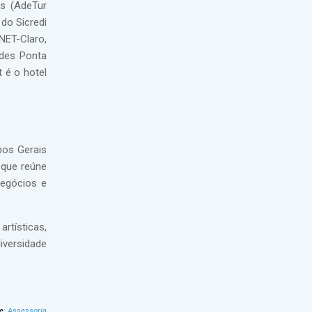
s (AdeTur
do Sicredi
NET-Claro,
ades Ponta
 é o hotel
pos Gerais
 que reúne
negócios e
rtísticas,
iversidade
e
:
Assessoria