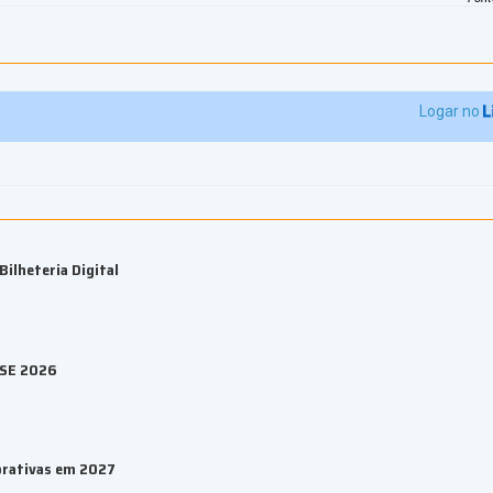
Logar no
ilheteria Digital
ESE 2026
orativas em 2027