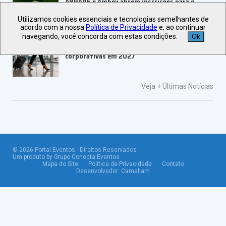
ABRAPE e Ambev abrem inscrições para o
PRESE 2026
Utilizamos cookies essenciais e tecnologias semelhantes de
acordo com a nossa
Política de Privacidade
e, ao continuar
navegando, você concorda com estas condições.
Ok
ALAGEV aponta tendências para viagens
corporativas em 2027
Veja +
Últimas Notícias
©
2026
Portal Eventos - Direitos Reservados
Um produto by Grupo Conecta Eventos
Mapa do Site
Política de Privacidade
Contato
Desenvolvedor:
Camaliam