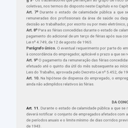
coletivas, nos termos do disposto neste Capítulo e no Capítu
Art. 7º
Durante o estado de calamidade pública a que se
remuneradas dos profissionais da área de saúde ou daq
decisão ao trabalhador, por escrito ou por meio eletrônico,
Art. 8º
Para as férias concedidas durante o estado de calam
pagamento do adicional de um terço de férias após sua conc
Lei nº 4.749, de 12 de agosto de 1965.
Parágrafo único.
O eventual requerimento por parte do em
à concordância do empregador, aplicável o prazo a que se r
Art. 9º
O pagamento da remuneração das férias concedidas 
efetuado até o quinto dia útil do mês subsequente ao iníc
Leis do Trabalho, aprovada pelo Decreto-Lei nº 5.452, de 1
Art. 10.
Na hipótese de dispensa do empregado, o emprega
ainda não adimplidos relativos às férias.
DA CON
Art. 11.
Durante o estado de calamidade pública a que se ref
deverá notificar o conjunto de empregados afetados com an
de períodos anuais e o limite mínimo de dias corridos prev
de 1943.