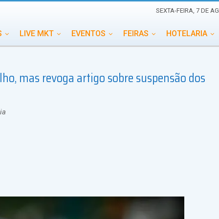
SEXTA-FEIRA, 7 DE A
S
LIVE MKT
EVENTOS
FEIRAS
HOTELARIA
EDUCAÇÃO
ESG
ESPECIAIS
EVENTOS MEGA
ho, mas revoga artigo sobre suspensão dos
TERNACIONAL
MEMORIAL DE EVENTOS
PERSONALID
ia