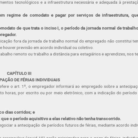
entos tecnológicos e a infraestrutura necessária e adequada à prestaç
m regime de comodato e pagar por serviços de infraestrutura, qu
modato de que trata o inciso I, o período da jornada normal de trabalh
regador.
cação fora da jornada de trabalho normal do empregado não constitui te
e houver previsão em acordo individual ou coletivo.
rabalho remoto ou trabalho a distância para estagiários e aprendizes, nos 
CAPÍTULO III
PAÇÃO DE FÉRIAS INDIVIDUAIS
refere o art. 1º, o empregador informará ao empregado sobre a antecipa
to horas, por escrito ou por meio eletrônico, com a indicação do período
co dias corridos; e
que o período aquisitivo a elas relativo não tenha transcorrido.
ciar a antecipação de períodos futuros de férias, mediante acordo indi
coronavírus (covid-19) serão priorizados para o gozo de férias, individu