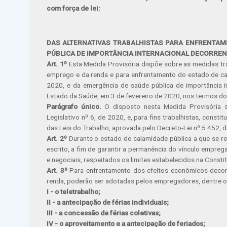
com força de lei:
DAS ALTERNATIVAS TRABALHISTAS PARA ENFRENTAM
PÚBLICA DE IMPORTÂNCIA INTERNACIONAL DECORREN
Art. 1º
Esta Medida Provisória dispõe sobre as medidas t
emprego e da renda e para enfrentamento do estado de cal
2020, e da emergência de saúde pública de importância in
Estado da Saúde, em 3 de fevereiro de 2020, nos termos do 
Parágrafo único.
O disposto nesta Medida Provisória s
Legislativo nº 6, de 2020, e, para fins trabalhistas, const
das Leis do Trabalho, aprovada pelo Decreto-Lei nº 5.452, 
Art. 2º
Durante o estado de calamidade pública a que se re
escrito, a fim de garantir a permanência do vínculo empreg
e negociais, respeitados os limites estabelecidos na Constit
Art. 3º
Para enfrentamento dos efeitos econômicos decor
renda, poderão ser adotadas pelos empregadores, dentre o
I - o teletrabalho;
II - a antecipação de férias individuais;
III - a concessão de férias coletivas;
IV - o aproveitamento e a antecipação de feriados;