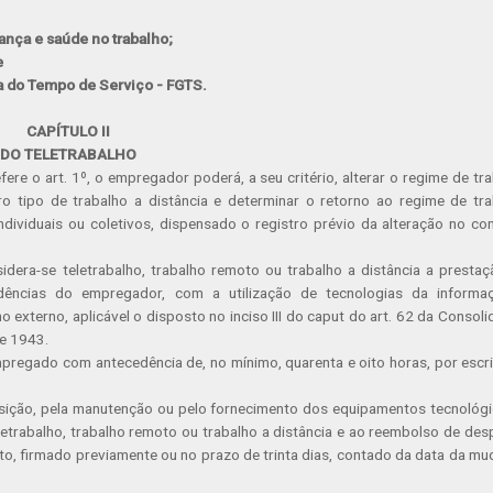
ança e saúde no trabalho;
e
ia do Tempo de Serviço - FGTS.
CAPÍTULO II
DO TELETRABALHO
ere o art. 1º, o empregador poderá, a seu critério, alterar o regime de tr
ro tipo de trabalho a distância e determinar o retorno ao regime de tr
dividuais ou coletivos, dispensado o registro prévio da alteração no co
idera-se teletrabalho, trabalho remoto ou trabalho a distância a presta
dências do empregador, com a utilização de tecnologias da informa
 externo, aplicável o disposto no inciso III do caput do art. 62 da Consol
de 1943.
empregado com antecedência de, no mínimo, quarenta e oito horas, por escr
uisição, pela manutenção ou pelo fornecimento dos equipamentos tecnológ
letrabalho, trabalho remoto ou trabalho a distância e ao reembolso de de
o, firmado previamente ou no prazo de trinta dias, contado da data da m