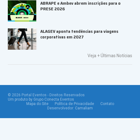
ABRAPE e Ambev abrem inscrições para o
PRESE 2026
ALAGEV aponta tendências para viagens
corporativas em 2027
Veja +
Últimas Notícias
©
2026
Portal Eventos - Direitos Reservados
Um produto by Grupo Conecta Eventos
Mapa do Site
Política de Privacidade
Contato
Desenvolvedor:
Camaliam