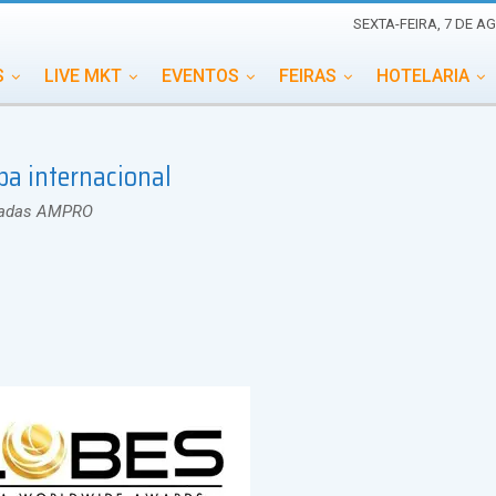
SEXTA-FEIRA, 7 DE A
S
LIVE MKT
EVENTOS
FEIRAS
HOTELARIA
EDUCAÇÃO
ESG
ESPECIAIS
EVENTOS MEGA
pa internacional
TERNACIONAL
MEMORIAL DE EVENTOS
PERSONALID
ciadas AMPRO