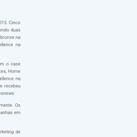
015. Cinco
sendo duas
 bronze na
ellence na
com o case
nces, Home
ellence na
ne recebeu
obonews.
lmente. Os
mpanhas em
rketing de