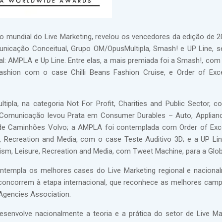
o mundial do Live Marketing, revelou os vencedores da edição de 2
municação Conceitual, Grupo OM/OpusMultipla, Smash! e UP Line, 
 AMPLA e Up Line. Entre elas, a mais premiada foi a Smash!, com
shion com o case Chilli Beans Fashion Cruise, e Order of Exc
pla, na categoria Not For Profit, Charities and Public Sector, 
lp Comunicação levou Prata em Consumer Durables – Auto, Applia
de Caminhões Volvo; a AMPLA foi contemplada com Order of Exc
, Recreation and Media, com o case Teste Auditivo 3D; e a UP Li
ism, Leisure, Recreation and Media, com Tweet Machine, para a Gl
ntempla os melhores cases do Live Marketing regional e naciona
oncorrem à etapa internacional, que reconhece as melhores ca
Agencies Association.
senvolve nacionalmente a teoria e a prática do setor de Live Ma