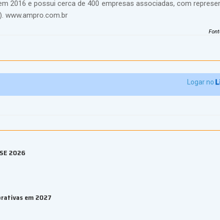
em 2016 e possui cerca de 400 empresas associadas, com repres
te). www.ampro.com.br
Font
Logar no
ESE 2026
orativas em 2027