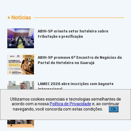
+ Notícias
ABIH-SP orienta setor hoteleiro sobre
tributação e precificação
ABIH-SP promove 6º Encontro de Negócios do
Portal do Hoteleiro no Guarujá
LAMEC 2026 abre inscrições com keynote
internacional
Utilizamos cookies essenciais e tecnologias semelhantes de
acordo com a nossa
Política de Privacidade
e, ao continuar
navegando, você concorda com estas condições.
UBRAFE e ABRACE firmam parceria para
Ok
fortalecer feiras e eventos