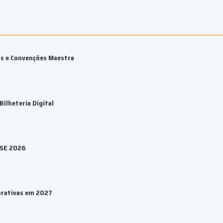
os e Convenções Maestra
ilheteria Digital
ESE 2026
orativas em 2027