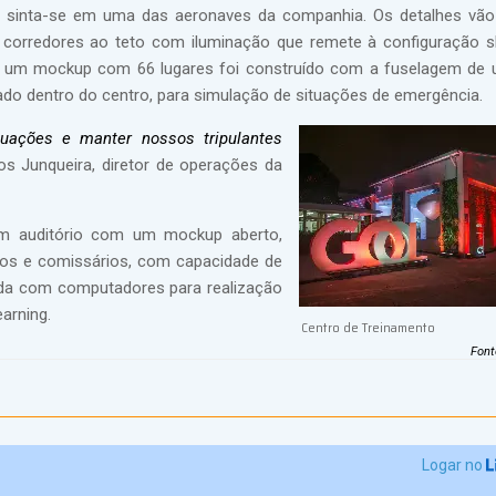
r sinta-se em uma das aeronaves da companhia. Os detalhes vã
 corredores ao teto com iluminação que remete à configuração sky
, um mockup com 66 lugares foi construído com a fuselagem de
lado dentro do centro, para simulação de situações de emergência.
tuações e manter nossos tripulantes
los Junqueira, diretor de operações da
um auditório com um mockup aberto,
otos e comissários, com capacidade de
pada com computadores para realização
arning.
Centro de Treinamento
Font
Logar no