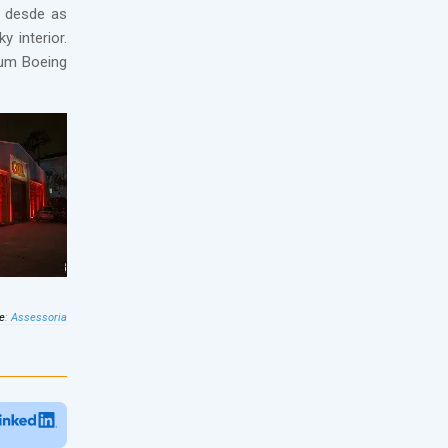
o desde as
 interior.
 um Boeing
e
:
Assessoria