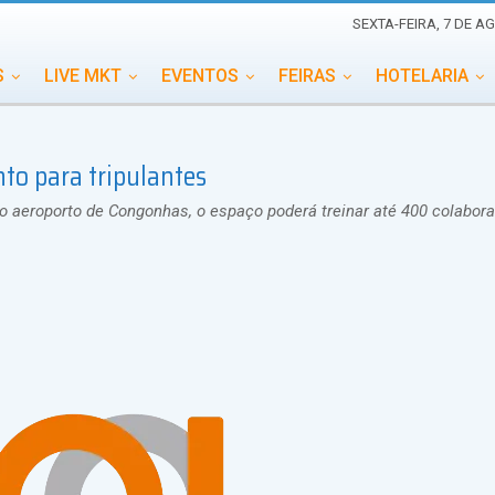
SEXTA-FEIRA, 7 DE A
S
LIVE MKT
EVENTOS
FEIRAS
HOTELARIA
EDUCAÇÃO
ESG
ESPECIAIS
EVENTOS MEGA
to para tripulantes
TERNACIONAL
MEMORIAL DE EVENTOS
PERSONALID
o aeroporto de Congonhas, o espaço poderá treinar até 400 colabor