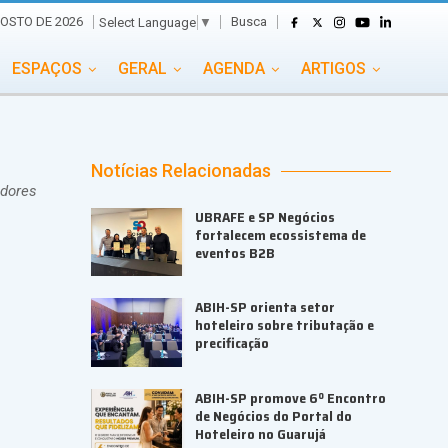
Busca
GOSTO DE 2026
Select Language
▼
ESPAÇOS
GERAL
AGENDA
ARTIGOS
GASTRONOMIA
GRUPO CONECTA EVENTOS
ADE
PORTAL EVENTOS TV
TRANSPORTES
Notícias Relacionadas
adores
TURISMO
VAI E VEM
UBRAFE e SP Negócios
fortalecem ecossistema de
eventos B2B
ABIH-SP orienta setor
hoteleiro sobre tributação e
precificação
ABIH-SP promove 6º Encontro
de Negócios do Portal do
Hoteleiro no Guarujá