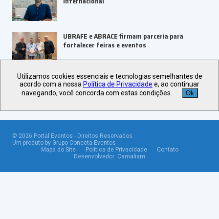
internacional
UBRAFE e ABRACE firmam parceria para
fortalecer feiras e eventos
Veja +
Últimas Notícias
Utilizamos cookies essenciais e tecnologias semelhantes de
acordo com a nossa
Política de Privacidade
e, ao continuar
navegando, você concorda com estas condições.
Ok
©
2026
Portal Eventos - Direitos Reservados
Um produto by Grupo Conecta Eventos
Mapa do Site
Política de Privacidade
Contato
Desenvolvedor:
Camaliam