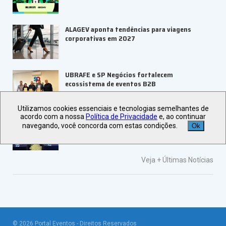
ALAGEV aponta tendências para viagens
corporativas em 2027
UBRAFE e SP Negócios fortalecem
ecossistema de eventos B2B
Utilizamos cookies essenciais e tecnologias semelhantes de
acordo com a nossa
Política de Privacidade
e, ao continuar
ABIH-SP orienta setor hoteleiro sobre
navegando, você concorda com estas condições.
Ok
tributação e precificação
Veja +
Últimas Notícias
©
2026
Portal Eventos - Direitos Reservados