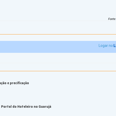
Fonte
Logar no
ção e precificação
Portal do Hoteleiro no Guarujá