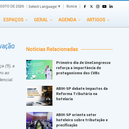
Busca
GOSTO DE 2026
Select Language
▼
ESPAÇOS
GERAL
AGENDA
ARTIGOS
GASTRONOMIA
GRUPO CONECTA EVENTOS
ovação
ADE
PORTAL EVENTOS TV
TRANSPORTES
Notícias Relacionadas
TURISMO
VAI E VEM
Primeiro dia de UneCongresso
a (9), a
reforça a importância do
protagonismo dos CVBs
ro ao
encial.
ABIH-SP debate impactos da
Reforma Tributária na
hotelaria
ABIH-SP orienta setor
hoteleiro sobre tributação e
precificação