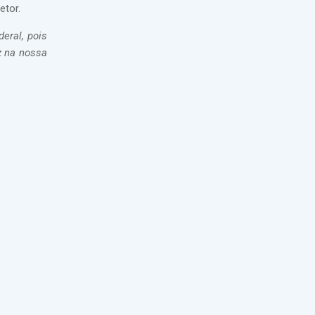
etor.
eral, pois
z na nossa