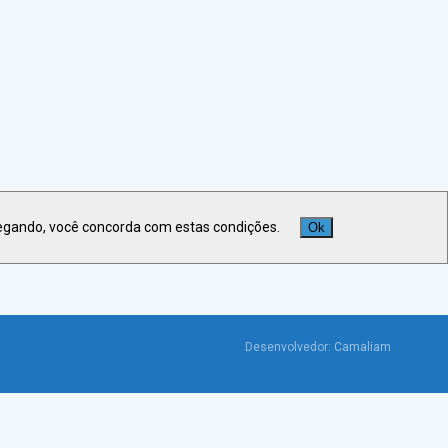
Veja +
Últimas Notícias
egando, você concorda com estas condições.
Ok
Desenvolvedor:
Camaliam