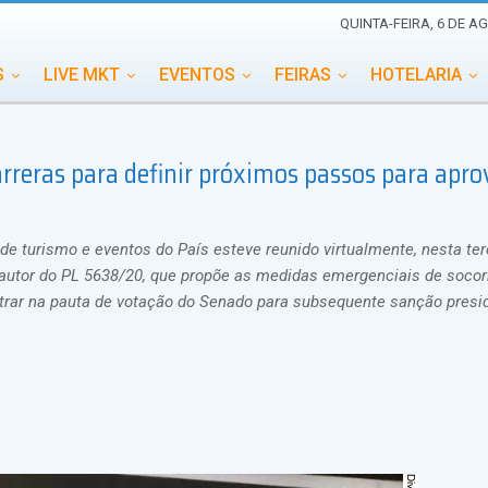
QUINTA-FEIRA, 6 DE A
S
LIVE MKT
EVENTOS
FEIRAS
HOTELARIA
EDUCAÇÃO
ESG
ESPECIAIS
EVENTOS MEGA
rreras para definir próximos passos para apr
TERNACIONAL
MEMORIAL DE EVENTOS
PERSONALID
de turismo e eventos do País esteve reunido virtualmente, nesta terç
 autor do PL 5638/20, que propõe as medidas emergenciais de socor
ntrar na pauta de votação do Senado para subsequente sanção presid