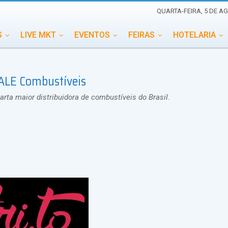
QUARTA-FEIRA, 5 DE A
S
LIVE MKT
EVENTOS
FEIRAS
HOTELARIA
EDUCAÇÃO
ESG
ESPECIAIS
EVENTOS MEGA
 ALE Combustíveis
TERNACIONAL
MEMORIAL DE EVENTOS
PERSONALID
arta maior distribuidora de combustíveis do Brasil.