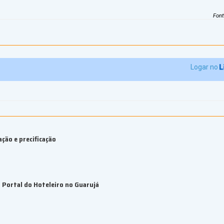
Fon
Logar no
ção e precificação
Portal do Hoteleiro no Guarujá