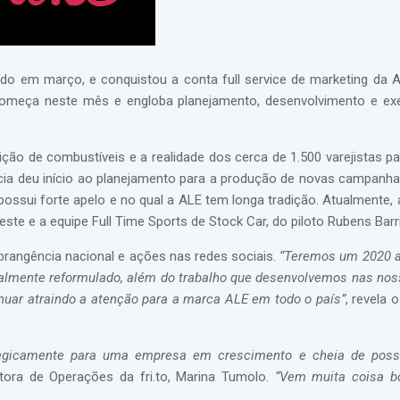
do em março, e conquistou a conta full service de marketing da A
o começa neste mês e engloba planejamento, desenvolvimento e e
ição de combustíveis e a realidade dos cerca de 1.500 varejistas pa
ncia deu início ao planejamento para a produção de novas campanh
possui forte apelo e no qual a ALE tem longa tradição. Atualmente,
ste e a equipe Full Time Sports de Stock Car, do piloto Rubens Barri
angência nacional e ações nas redes sociais.
“Teremos um 2020 a
totalmente reformulado, além do trabalho que desenvolvemos nas nos
inuar atraindo a atenção para a marca ALE em todo o país”
, revela o
tegicamente para uma empresa em crescimento e cheia de possi
retora de Operações da fri.to, Marina Tumolo.
“Vem muita coisa bo