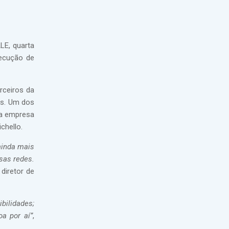
LE, quarta
xecução de
rceiros da
as. Um dos
 a empresa
chello.
inda mais
sas redes.
 diretor de
bilidades;
a por aí”
,