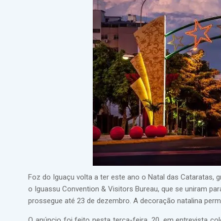
Foz do Iguaçu volta a ter este ano o Natal das Cataratas, g
o Iguassu Convention & Visitors Bureau, que se uniram pa
prossegue até 23 de dezembro. A decoração natalina perman
O anúncio foi feito nesta terça-feira, 20, em entrevista co