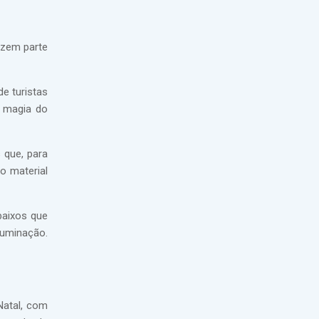
fazem parte
e turistas
a magia do
 que, para
o material
baixos que
luminação.
Natal, com