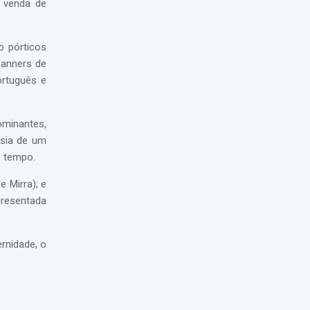
e venda de
o pórticos
banners de
ortuguês e
ominantes,
ssia de um
o tempo.
 Mirra); e
presentada
ernidade, o