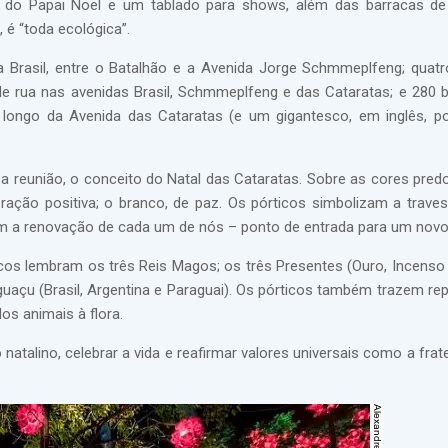
a do Papai Noel e um tablado para shows, além das barracas d
 é “toda ecológica”.
a Brasil, entre o Batalhão e a Avenida Jorge Schmmeplfeng; quatr
e rua nas avenidas Brasil, Schmmeplfeng e das Cataratas; e 280 
o longo da Avenida das Cataratas (e um gigantesco, em inglês, p
 a reunião, o conceito do Natal das Cataratas. Sobre as cores pred
ração positiva; o branco, de paz. Os pórticos simbolizam a trave
om a renovação de cada um de nós – ponto de entrada para um nov
s lembram os três Reis Magos; os três Presentes (Ouro, Incenso e
guaçu (Brasil, Argentina e Paraguai). Os pórticos também trazem re
os animais à flora.
 natalino, celebrar a vida e reafirmar valores universais como a frat