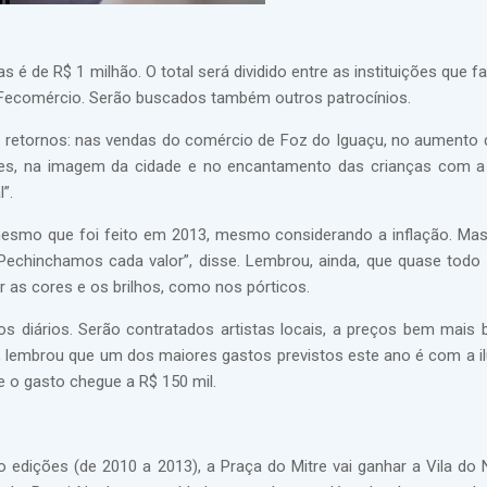
s é de R$ 1 milhão. O total será dividido entre as instituições que 
e a Fecomércio. Serão buscados também outros patrocínios.
 retornos: nas vendas do comércio de Foz do Iguaçu, no aumento d
res, na imagem da cidade e no encantamento das crianças com 
”.
mesmo que foi feito em 2013, mesmo considerando a inflação. Mas
echinchamos cada valor”, disse. Lembrou, ainda, que quase todo 
r as cores e os brilhos, como nos pórticos.
diários. Serão contratados artistas locais, a preços bem mais 
de, lembrou que um dos maiores gastos previstos este ano é com a i
 o gasto chegue a R$ 150 mil.
o edições (de 2010 a 2013), a Praça do Mitre vai ganhar a Vila do 