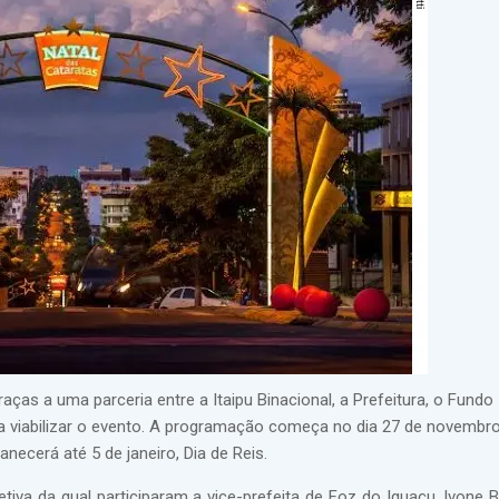
raças a uma parceria entre a Itaipu Binacional, a Prefeitura, o Fundo
ra viabilizar o evento. A programação começa no dia 27 de novembr
ecerá até 5 de janeiro, Dia de Reis.
letiva da qual participaram a vice-prefeita de Foz do Iguaçu, Ivone B