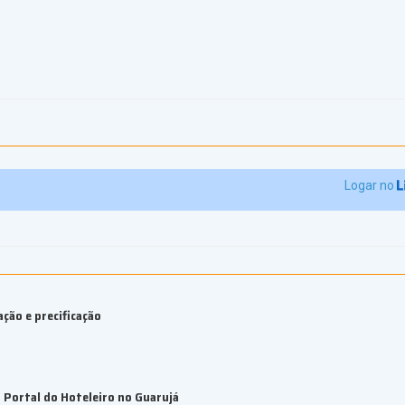
Logar no
ção e precificação
Portal do Hoteleiro no Guarujá