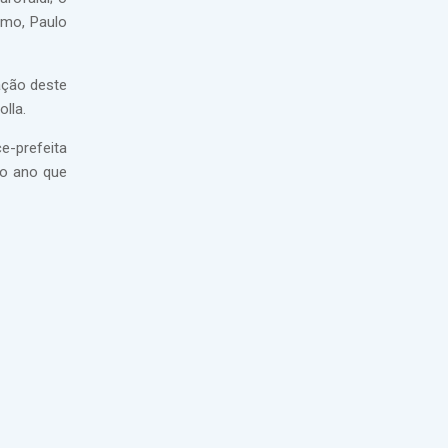
smo, Paulo
ação deste
lla.
e-prefeita
no ano que