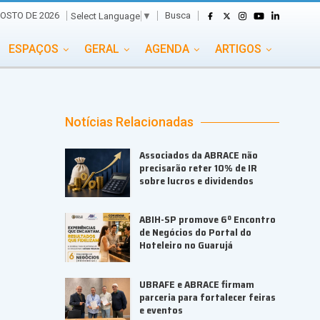
Busca
GOSTO DE 2026
Select Language
▼
ESPAÇOS
GERAL
AGENDA
ARTIGOS
GASTRONOMIA
GRUPO CONECTA EVENTOS
ADE
PORTAL EVENTOS TV
TRANSPORTES
Notícias Relacionadas
TURISMO
VAI E VEM
Associados da ABRACE não
precisarão reter 10% de IR
sobre lucros e dividendos
ABIH-SP promove 6º Encontro
de Negócios do Portal do
Hoteleiro no Guarujá
UBRAFE e ABRACE firmam
parceria para fortalecer feiras
e eventos