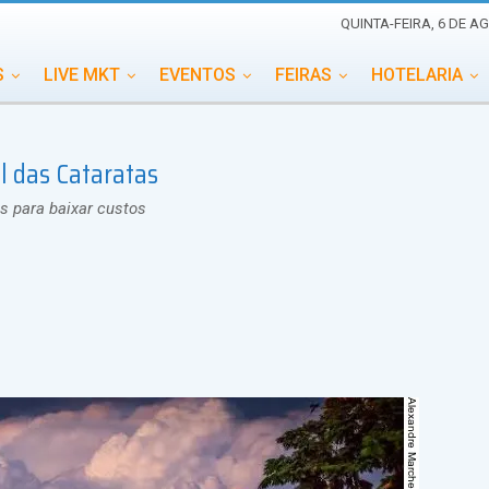
QUINTA-FEIRA, 6 DE A
S
LIVE MKT
EVENTOS
FEIRAS
HOTELARIA
EDUCAÇÃO
ESG
ESPECIAIS
EVENTOS MEGA
al das Cataratas
TERNACIONAL
MEMORIAL DE EVENTOS
PERSONALID
s para baixar custos