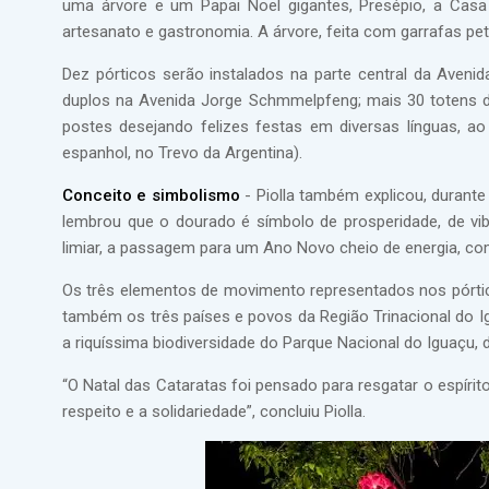
uma árvore e um Papai Noel gigantes, Presépio, a Cas
artesanato e gastronomia. A árvore, feita com garrafas pet,
Dez pórticos serão instalados na parte central da Avenid
duplos na Avenida Jorge Schmmelpfeng; mais 30 totens d
postes desejando felizes festas em diversas línguas, a
espanhol, no Trevo da Argentina).
Conceito e simbolismo
- Piolla também explicou, durante
lembrou que o dourado é símbolo de prosperidade, de vib
limiar, a passagem para um Ano Novo cheio de energia, c
Os três elementos de movimento representados nos pórtico
também os três países e povos da Região Trinacional do I
a riquíssima biodiversidade do Parque Nacional do Iguaçu, d
“O Natal das Cataratas foi pensado para resgatar o espírito
respeito e a solidariedade”, concluiu Piolla.