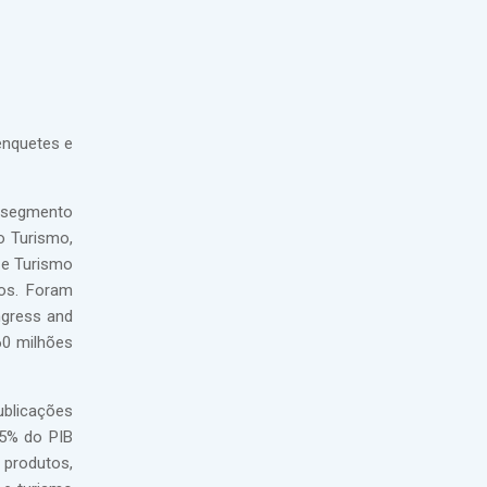
enquetes e
O segmento
o Turismo,
 e Turismo
tos. Foram
ngress and
60 milhões
ublicações
,5% do PIB
 produtos,