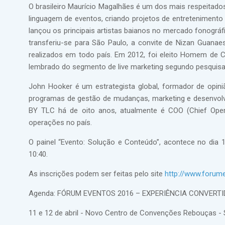
O brasileiro Maurício Magalhães é um dos mais respeitado
linguagem de eventos, criando projetos de entreteniment
lançou os principais artistas baianos no mercado fonográf
transferiu-se para São Paulo, a convite de Nizan Guana
realizados em todo país. Em 2012, foi eleito Homem de C
lembrado do segmento de live marketing segundo pesquisa
John Hooker é um estrategista global, formador de opini
programas de gestão de mudanças, marketing e desenvolvi
BY TLC há de oito anos, atualmente é COO (Chief Opera
operações no país.
O painel “Evento: Solução e Conteúdo”, acontece no di
10:40.
As inscrições podem ser feitas pelo site
http://www.forume
Agenda: FÓRUM EVENTOS 2016 – EXPERIÊNCIA CONVER
11 e 12 de abril - Novo Centro de Convenções Rebouças -