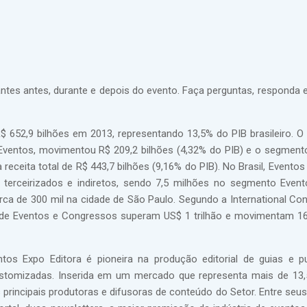
pantes antes, durante e depois do evento. Faça perguntas, responda 
 652,9 bilhões em 2013, representando 13,5% do PIB brasileiro. 
Eventos, movimentou R$ 209,2 bilhões (4,32% do PIB) e o segment
ceita total de R$ 443,7 bilhões (9,16% do PIB). No Brasil, Eventos
 terceirizados e indiretos, sendo 7,5 milhões no segmento Even
rca de 300 mil na cidade de São Paulo. Segundo a International Co
o de Eventos e Congressos superam US$ 1 trilhão e movimentam 1
os Expo Editora é pioneira na produção editorial de guias e p
customizadas. Inserida em um mercado que representa mais de 13
principais produtoras e difusoras de conteúdo do Setor. Entre seus