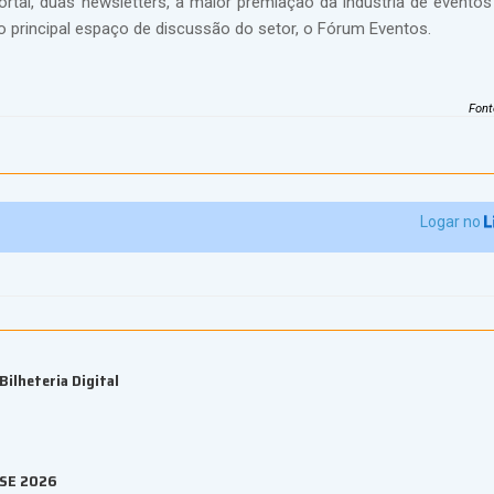
rtal, duas newsletters, a maior premiação da indústria de eventos
 o principal espaço de discussão do setor, o Fórum Eventos.
Font
Logar no
ilheteria Digital
ESE 2026