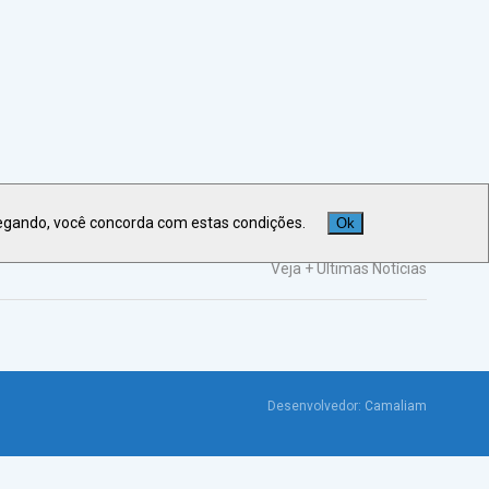
egando, você concorda com estas condições.
Ok
Veja +
Últimas Notícias
Desenvolvedor:
Camaliam