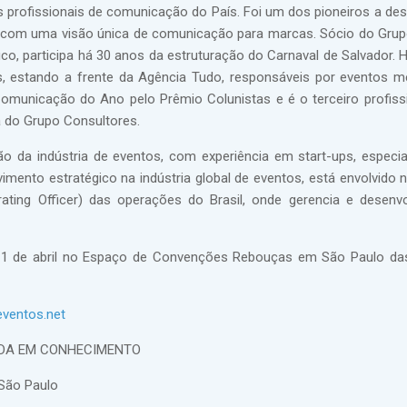
s profissionais de comunicação do País. Foi um dos pioneiros a des
o com uma visão única de comunicação para marcas. Sócio do Grup
ico, participa há 30 anos da estruturação do Carnaval de Salvador. 
es, estando a frente da Agência Tudo, responsáveis por eventos 
omunicação do Ano pelo Prêmio Colunistas e é o terceiro profiss
 do Grupo Consultores.
ão da indústria de eventos, com experiência em start-ups, especi
mento estratégico na indústria global de eventos, está envolvido
ting Officer) das operações do Brasil, onde gerencia e desenv
a 11 de abril no Espaço de Convenções Rebouças em São Paulo da
ventos.net
TIDA EM CONHECIMENTO
 São Paulo