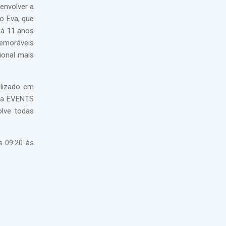
envolver a
o Eva, que
Há 11 anos
memoráveis
ional mais
alizado em
 na EVENTS
olve todas
s 09:20 às