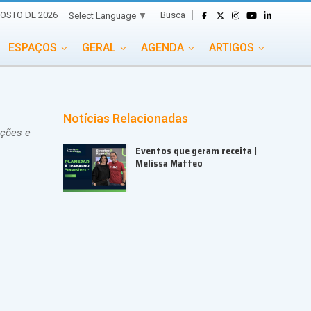
Busca
GOSTO DE 2026
Select Language
▼
ESPAÇOS
GERAL
AGENDA
ARTIGOS
GASTRONOMIA
GRUPO CONECTA EVENTOS
ADE
PORTAL EVENTOS TV
TRANSPORTES
Notícias Relacionadas
uções e
TURISMO
VAI E VEM
Eventos que geram receita |
Melissa Matteo