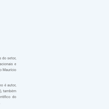
 do setor,
acionais e
o Maurício
o é autor,
s), também
ntífico do
.