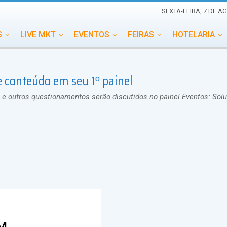
SEXTA-FEIRA, 7 DE A
S
LIVE MKT
EVENTOS
FEIRAS
HOTELARIA
EDUCAÇÃO
ESG
ESPECIAIS
EVENTOS MEGA
e conteúdo em seu 1º painel
TERNACIONAL
MEMORIAL DE EVENTOS
PERSONALID
e outros questionamentos serão discutidos no painel Eventos: Sol