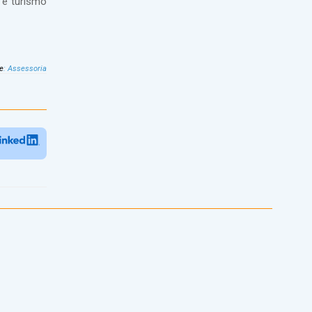
 e turismo
e
:
Assessoria