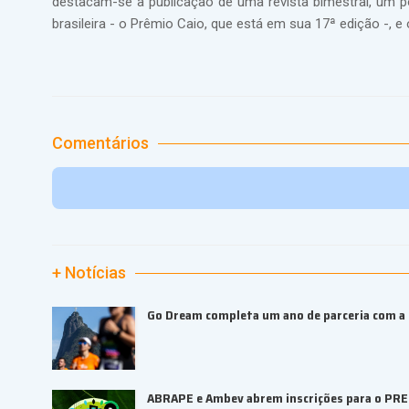
destacam-se a publicação de uma revista bimestral, um po
brasileira - o Prêmio Caio, que está em sua 17ª edição -, e
Comentários
+ Notícias
Go Dream completa um ano de parceria com a B
ABRAPE e Ambev abrem inscrições para o PR