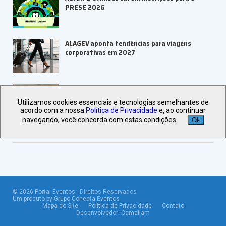
PRESE 2026
ALAGEV aponta tendências para viagens
corporativas em 2027
UBRAFE e SP Negócios fortalecem
ecossistema de eventos B2B
Utilizamos cookies essenciais e tecnologias semelhantes de
acordo com a nossa
Política de Privacidade
e, ao continuar
navegando, você concorda com estas condições.
Ok
Veja +
Últimas Notícias
©
2026
Portal Eventos - Direitos Reservados
Um produto by Grupo Conecta Eventos
Mapa do Site
Política de Privacidade
Contato
Desenvolvedor:
Camaliam