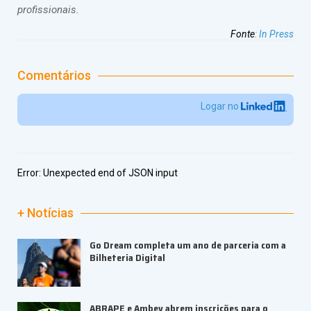
profissionais.
Fonte
:
In Press
Comentários
Logar no
Error:
Unexpected end of JSON input
+ Notícias
Go Dream completa um ano de parceria com a
Bilheteria Digital
ABRAPE e Ambev abrem inscrições para o