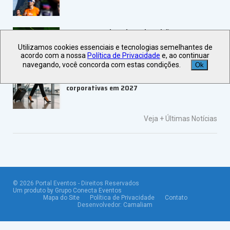
ABRAPE e Ambev abrem inscrições para o
PRESE 2026
Utilizamos cookies essenciais e tecnologias semelhantes de
acordo com a nossa
Política de Privacidade
e, ao continuar
navegando, você concorda com estas condições.
Ok
ALAGEV aponta tendências para viagens
corporativas em 2027
Veja +
Últimas Notícias
©
2026
Portal Eventos - Direitos Reservados
Um produto by Grupo Conecta Eventos
Mapa do Site
Política de Privacidade
Contato
Desenvolvedor:
Camaliam