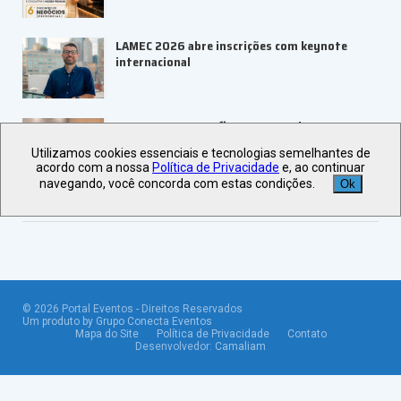
LAMEC 2026 abre inscrições com keynote
internacional
UBRAFE e ABRACE firmam parceria para
fortalecer feiras e eventos
Utilizamos cookies essenciais e tecnologias semelhantes de
acordo com a nossa
Política de Privacidade
e, ao continuar
navegando, você concorda com estas condições.
Ok
Veja +
Últimas Notícias
©
2026
Portal Eventos - Direitos Reservados
Um produto by Grupo Conecta Eventos
Mapa do Site
Política de Privacidade
Contato
Desenvolvedor:
Camaliam