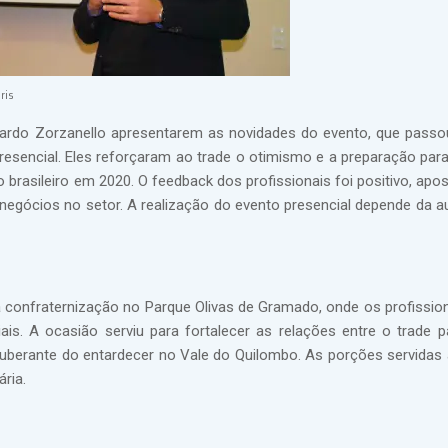
ris
duardo Zorzanello apresentarem as novidades do evento, que pass
encial. Eles reforçaram ao trade o otimismo e a preparação para 
o brasileiro em 2020. O feedback dos profissionais foi positivo, ap
negócios no setor. A realização do evento presencial depende da a
a confraternização no Parque Olivas de Gramado, onde os profissio
is. A ocasião serviu para fortalecer as relações entre o trade p
xuberante do entardecer no Vale do Quilombo. As porções servidas 
ria.