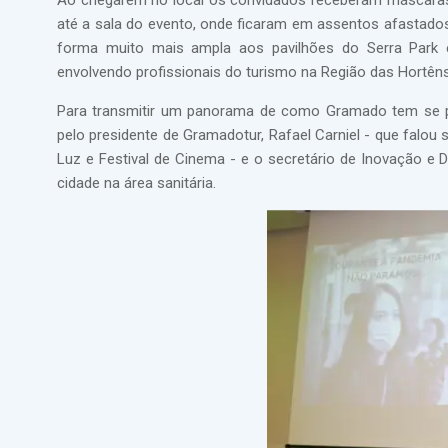
Ao chegarem no local os convidados receberam máscaras,
até a sala do evento, onde ficaram em assentos afastados 
forma muito mais ampla aos pavilhões do Serra Park 
envolvendo profissionais do turismo na Região das Hortêns
Para transmitir um panorama de como Gramado tem se pr
pelo presidente de Gramadotur, Rafael Carniel - que falou
Luz e Festival de Cinema - e o secretário de Inovação e
cidade na área sanitária.