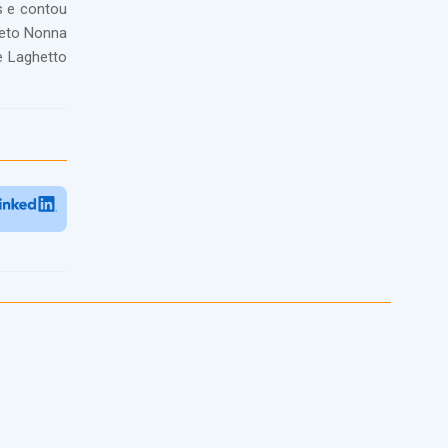
s e contou
leto Nonna
e Laghetto