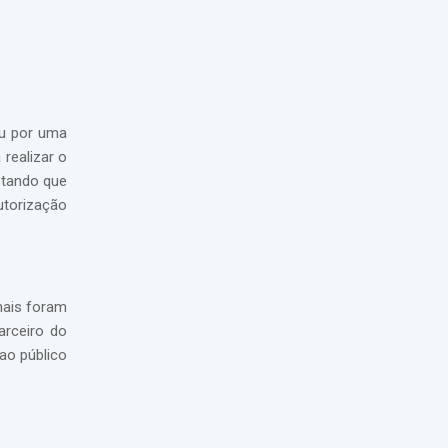
ou por uma
realizar o
ostando que
utorização
nais foram
arceiro do
ao público