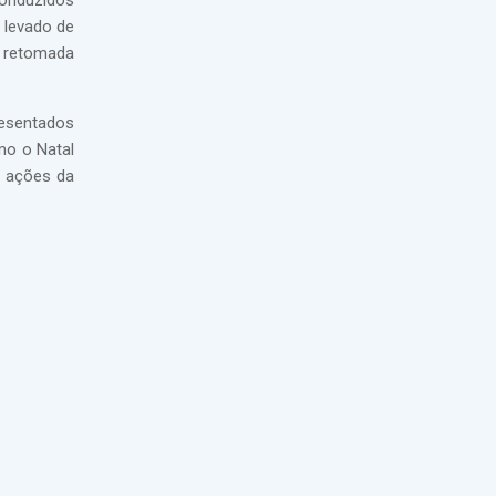
conduzidos
 levado de
 retomada
resentados
mo o Natal
s ações da