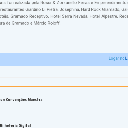
is foi realizada pela Rossi & Zorzanello Feiras e Empreendimento
 restaurantes Giardino Di Pietra, Josephina, Hard Rock Gramado, Ga
éis, Gramado Receptivo, Hotel Serra Nevada, Hotel Alpestre, Red
ura de Gramado e Márcio Roloff.
Logar no
os e Convenções Maestra
ilheteria Digital