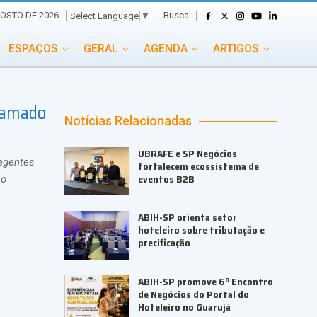
Busca
OSTO DE 2026
Select Language
▼
ESPAÇOS
GERAL
AGENDA
ARTIGOS
GASTRONOMIA
GRUPO CONECTA EVENTOS
Gramado
ADE
PORTAL EVENTOS TV
TRANSPORTES
Notícias Relacionadas
TURISMO
VAI E VEM
UBRAFE e SP Negócios
 agentes
fortalecem ecossistema de
eventos B2B
 o
ABIH-SP orienta setor
hoteleiro sobre tributação e
precificação
ABIH-SP promove 6º Encontro
de Negócios do Portal do
Hoteleiro no Guarujá