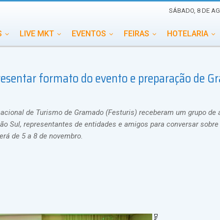
SÁBADO, 8 DE AG
S
LIVE MKT
EVENTOS
FEIRAS
HOTELARIA
EDUCAÇÃO
ESG
ESPECIAIS
EVENTOS MEGA
presentar formato do evento e preparação de 
TERNACIONAL
MEMORIAL DE EVENTOS
PERSONALID
ernacional de Turismo de Gramado (Festuris) receberam um grupo de
o Sul, representantes de entidades e amigos para conversar sobre
erá de 5 a 8 de novembro.