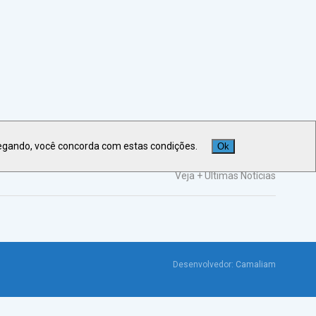
egando, você concorda com estas condições.
Ok
Veja +
Últimas Notícias
Desenvolvedor:
Camaliam