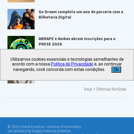
Go Dream completa um ano de parceria com a
Bilheteria Digital
ABRAPE e Ambev abrem inscrições para o
PRESE 2026
Utilizamos cookies essenciais e tecnologias semelhantes de
acordo com a nossa
Política de Privacidade
e, ao continuar
ALAGEV aponta tendências para viagens
navegando, você concorda com estas condições.
Ok
corporativas em 2027
Veja +
Últimas Notícias
©
2026
Portal Eventos - Direitos Reservados
Um produto by Grupo Conecta Eventos