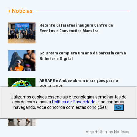
+ Notícias
Recanto Cataratas inaugura Centro de
Eventos e Convenções Maestra
Go Dream completa um ano de parceria com a
Bilheteria Digital
ABRAPE e Ambev abrem inscrições para o
PRESE 2026
Utilizamos cookies essenciais e tecnologias semelhantes de
acordo com a nossa
Política de Privacidade
e, ao continuar
ALAGEV aponta tendências para viagens
navegando, você concorda com estas condições.
Ok
corporativas em 2027
Veja +
Últimas Notícias