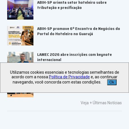
ABIH-SP orienta setor hoteleiro sobre
tributação e precificação
ABIH-SP promove 6º Encontro de Negócios do
Portal do Hoteleiro no Guarujá
LAMEC 2026 abre inscrições com keynote
internacional
Utilizamos cookies essenciais e tecnologias semelhantes de
acordo com a nossa
Política de Privacidade
e, ao continuar
UBRAFE e ABRACE firmam parceria para
navegando, você concorda com estas condições.
Ok
fortalecer feiras e eventos
Veja +
Últimas Notícias