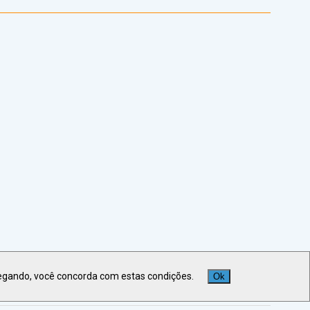
egando, você concorda com estas condições.
Ok
Veja +
Últimas Notícias