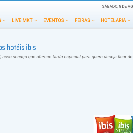
SÁBADO, 8 DE AG
S
LIVE MKT
EVENTOS
FEIRAS
HOTELARIA
EDUCAÇÃO
ESG
ESPECIAIS
EVENTOS MEGA
 hotéis ibis
TERNACIONAL
MEMORIAL DE EVENTOS
PERSONALID
ovo serviço que oferece tarifa especial para quem deseja ficar de 