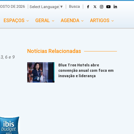
Busca
OSTO DE 2026
Select Language
▼
ESPAÇOS
GERAL
AGENDA
ARTIGOS
GASTRONOMIA
GRUPO CONECTA EVENTOS
ADE
PORTAL EVENTOS TV
TRANSPORTES
Notícias Relacionadas
3, 6 e 9
TURISMO
VAI E VEM
Blue Tree Hotels abre
convenção anual com foco em
inovação e liderança