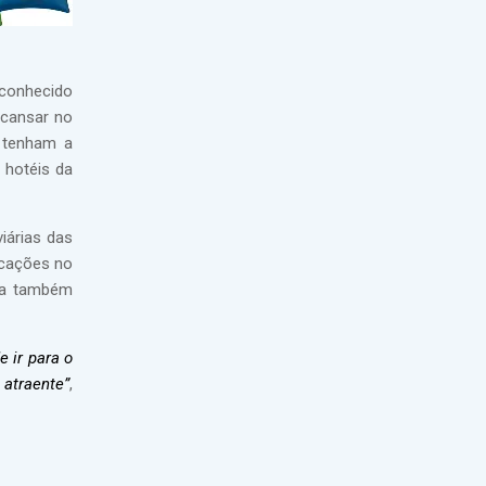
 conhecido
scansar no
, tenham a
 hotéis da
iárias das
icações no
nha também
 ir para o
 atraente”
,