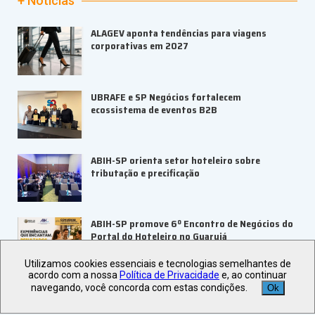
+ Notícias
ALAGEV aponta tendências para viagens
corporativas em 2027
UBRAFE e SP Negócios fortalecem
ecossistema de eventos B2B
ABIH-SP orienta setor hoteleiro sobre
tributação e precificação
ABIH-SP promove 6º Encontro de Negócios do
Portal do Hoteleiro no Guarujá
Utilizamos cookies essenciais e tecnologias semelhantes de
acordo com a nossa
Política de Privacidade
e, ao continuar
Veja +
Últimas Notícias
navegando, você concorda com estas condições.
Ok