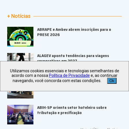
+ Notícias
ABRAPE e Ambev abrem inscrições para o
PRESE 2026
ALAGEV aponta tendências para viagens
corporativas em 2027
Utilizamos cookies essenciais e tecnologias semelhantes de
acordo com a nossa
Política de Privacidade
e, ao continuar
navegando, você concorda com estas condições.
UBRAFE e SP Negócios fortalecem
Ok
ecossistema de eventos B2B
ABIH-SP orienta setor hoteleiro sobre
tributação e precificação