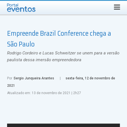
Busca
SEXTA-FEIRA, 7 DE AGOSTO DE 2026
Select Language
▼
Empreende Brazil Conference chega a
São Paulo
Rodrigo Cordeiro e Lucas Schweitzer se unem para a versão
paulista dessa imersão empreendedora
Por
Sergio Junqueira Arantes
sexta-feira, 12 de novembro de
2021
Atualizado em:
13 de novembro de 2021
|
2h27