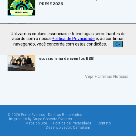
PRESE 2026
ALAGEV aponta tendências para viagens
corporativas em 2027
Utilizamos cookies essenciais e tecnologias semelhantes de
acordo com a nossa
Política de Privacidade
e, ao continuar
navegando, você concorda com estas condições.
Ok
UBRAFE e SP Negócios fortalecem
ecossistema de eventos B2B
Veja +
Últimas Notícias
©
2026
Portal Eventos - Direitos Reservados
Um produto by Grupo Conecta Eventos
Mapa do Site
Política de Privacidade
Contato
Desenvolvedor:
Camaliam