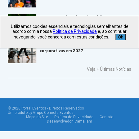
ABRAPE e Ambev abrem inscrições para o
PRESE 2026
Utilizamos cookies essenciais e tecnologias semelhantes de
acordo com a nossa
Política de Privacidade
e, ao continuar
navegando, você concorda com estas condições.
Ok
ALAGEV aponta tendências para viagens
corporativas em 2027
Veja +
Últimas Notícias
©
2026
Portal Eventos - Direitos Reservados
Um produto by Grupo Conecta Eventos
Mapa do Site
Política de Privacidade
Contato
Desenvolvedor:
Camaliam