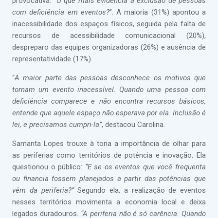
provocativa:
“O que mais evidencia a exclusão de pessoas
com deficiência em eventos?
”. A maioria (31%) apontou a
inacessibilidade dos espaços físicos, seguida pela falta de
recursos de acessibilidade comunicacional (20%),
despreparo das equipes organizadoras (26%) e ausência de
representatividade (17%).
“
A maior parte das pessoas desconhece os motivos que
tornam um evento inacessível. Quando uma pessoa com
deficiência comparece e não encontra recursos básicos,
entende que aquele espaço não esperava por ela. Inclusão é
lei, e precisamos cumpri-la”
, destacou Carolina.
Samanta Lopes trouxe à tona a importância de olhar para
as periferias como territórios de potência e inovação. Ela
questionou o público:
“E se os eventos que você frequenta
ou financia fossem planejados a partir das potências que
vêm da periferia?”
Segundo ela, a realização de eventos
nesses territórios movimenta a economia local e deixa
legados duradouros.
“A periferia não é só carência. Quando