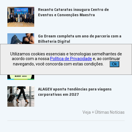
Recanto Cataratas inaugura Centro de
Eventos e Convenções Maestra
Go Dream completa um ano de parceria com a
Bilheteria Digital
Utilizamos cookies essenciais e tecnologias semelhantes de
acordo com a nossa
Política de Privacidade
e, ao continuar
ABRAPE e Ambev abrem inscrições para o
navegando, você concorda com estas condições.
Ok
PRESE 2026
ALAGEV aponta tendências para viagens
corporativas em 2027
Veja +
Últimas Notícias