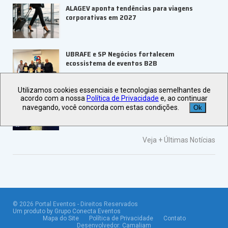
ALAGEV aponta tendências para viagens
corporativas em 2027
UBRAFE e SP Negócios fortalecem
ecossistema de eventos B2B
Utilizamos cookies essenciais e tecnologias semelhantes de
acordo com a nossa
Política de Privacidade
e, ao continuar
ABIH-SP orienta setor hoteleiro sobre
navegando, você concorda com estas condições.
tributação e precificação
Ok
Veja +
Últimas Notícias
©
2026
Portal Eventos - Direitos Reservados
Um produto by Grupo Conecta Eventos
Mapa do Site
Política de Privacidade
Contato
Desenvolvedor:
Camaliam