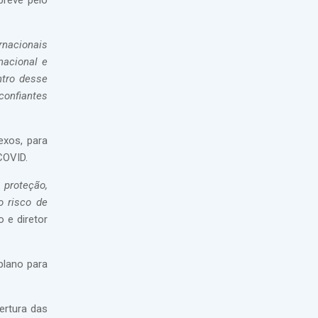
breve pelo
rnacionais
nacional e
ntro desse
confiantes
exos, para
COVID.
proteção,
o risco de
o e diretor
plano para
ertura das