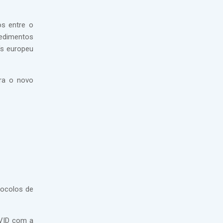
os entre o
cedimentos
ís europeu
ara o novo
tocolos de
OVID com a