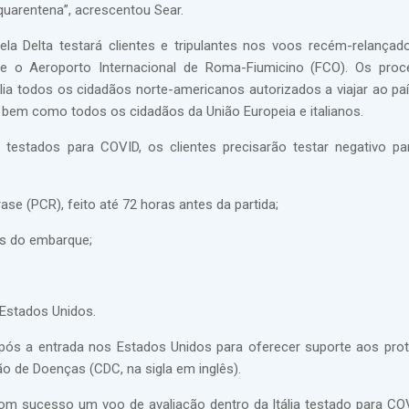
quarentena”, acrescentou Sear.
ela Delta testará clientes e tripulantes nos voos recém-relançad
a, e o Aeroporto Internacional de Roma-Fiumicino (FCO). Os pro
ia todos os cidadãos norte-americanos autorizados a viajar ao pa
 bem como todos os cidadãos da União Europeia e italianos.
testados para COVID, os clientes precisarão testar negativo p
e (PCR), feito até 72 horas antes da partida;
es do embarque;
Estados Unidos.
ós a entrada nos Estados Unidos para oferecer suporte aos pro
o de Doenças (CDC, na sigla em inglês).
om sucesso um voo de avaliação dentro da Itália testado para C