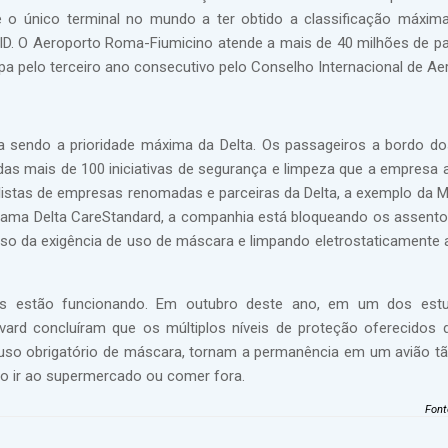
 é o único terminal no mundo a ter obtido a classificação máxim
VID. O Aeroporto Roma-Fiumicino atende a mais de 40 milhões de p
a pelo terceiro ano consecutivo pelo Conselho Internacional de Ae
ua sendo a prioridade máxima da Delta. Os passageiros a bordo d
as mais de 100 iniciativas de segurança e limpeza que a empresa
tas de empresas renomadas e parceiras da Delta, a exemplo da Ma
ograma Delta CareStandard, a companhia está bloqueando os assent
so da exigência de uso de máscara e limpando eletrostaticamente 
s estão funcionando. Em outubro deste ano, em um dos est
vard concluíram que os múltiplos níveis de proteção oferecidos 
 o uso obrigatório de máscara, tornam a permanência em um avião t
omo ir ao supermercado ou comer fora.
Font