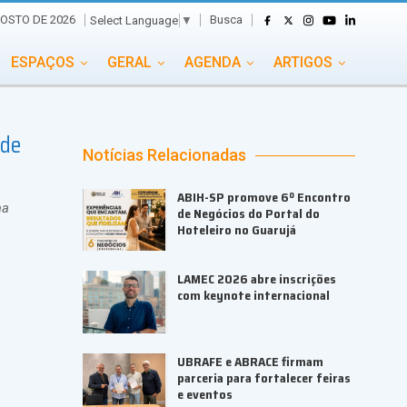
Busca
GOSTO DE 2026
Select Language
▼
ESPAÇOS
GERAL
AGENDA
ARTIGOS
GASTRONOMIA
GRUPO CONECTA EVENTOS
 de
ADE
PORTAL EVENTOS TV
TRANSPORTES
Notícias Relacionadas
TURISMO
VAI E VEM
ABIH-SP promove 6º Encontro
ma
de Negócios do Portal do
Hoteleiro no Guarujá
LAMEC 2026 abre inscrições
com keynote internacional
UBRAFE e ABRACE firmam
parceria para fortalecer feiras
e eventos