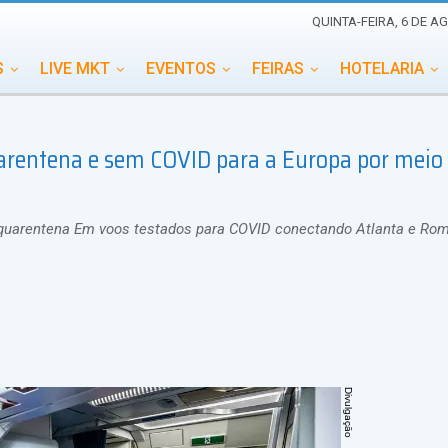
QUINTA-FEIRA, 6 DE A
S
LIVE MKT
EVENTOS
FEIRAS
HOTELARIA
EDUCAÇÃO
ESG
ESPECIAIS
EVENTOS MEGA
arentena e sem COVID para a Europa por meio
TERNACIONAL
MEMORIAL DE EVENTOS
PERSONALID
 quarentena Em voos testados para COVID conectando Atlanta e Ro