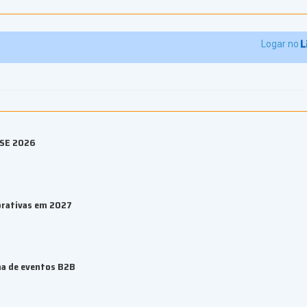
Logar no
ESE 2026
orativas em 2027
ma de eventos B2B