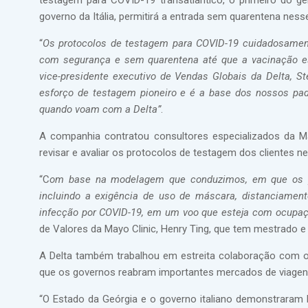
testagem para COVID-19 transatlântico, o primeiro do 
governo da Itália, permitirá a entrada sem quarentena ness
“
Os protocolos de testagem para COVID-19 cuidadosament
com segurança e sem quarentena até que a vacinação est
vice-presidente executivo de Vendas Globais da Delta, S
esforço de testagem pioneiro e é a base dos nossos padr
quando voam com a Delta”
.
A companhia contratou consultores especializados da Ma
revisar e avaliar os protocolos de testagem dos clientes 
“C
om base na modelagem que conduzimos, em que os p
incluindo a exigência de uso de máscara, distanciamen
infecção por COVID-19, em um voo que esteja com ocupa
de Valores da Mayo Clinic, Henry Ting, que tem mestrado e
A Delta também trabalhou em estreita colaboração com o
que os governos reabram importantes mercados de viagens
“O Estado da Geórgia e o governo italiano demonstraram l