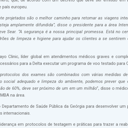
gênero, que, de acordo com um decreto que deve ser emitido em 
e país europeu.
e projetados são o melhor caminho para retomar as viagens inte
eja amplamente difundida”, disse o presidente para a área Inter
teve Sear. “A segurança é a nossa principal promessa. Está no ce
ões de limpeza e higiene para ajudar os clientes a se sentirem 
yo Clinic, líder global em atendimentos médicos graves e compl
necessários para a Delta executar um programa de voo testado para 
rotocolos dos exames são combinados com várias medidas de 
to social adequado e limpeza do ambiente, podemos prever que 
ção de 60%, deve ser próximo de um em um milhão
”, disse o médic
 MBA na área.
 Departamento de Saúde Pública da Geórgia para desenvolver um 
 internacionais.
iderança em protocolos de testagem e práticas para trazer a reab