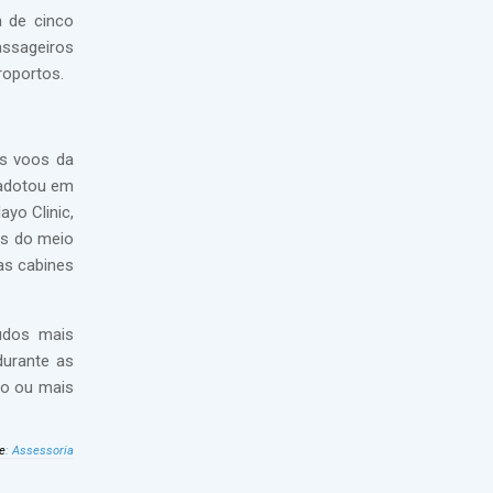
a de cinco
assageiros
roportos.
os voos da
 adotou em
yo Clinic,
os do meio
as cabines
udos mais
durante as
ão ou mais
e
:
Assessoria