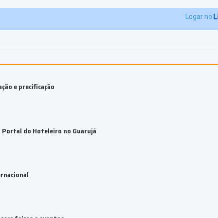
Logar no
ção e precificação
Portal do Hoteleiro no Guarujá
rnacional