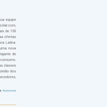
sua equipe
colar.com,
ais de 150
as ofertas
ca Latina.
 uma nova
iajante de
 consumo.
as classes
pinião dos
necedores,
e
:
Assessoria