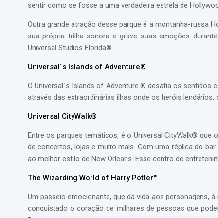
sentir como se fosse a uma verdadeira estrela de Hollywo
Outra grande atração desse parque é a montanha-russa Hol
sua própria trilha sonora e grave suas emoções durante
Universal Studios Florida®.
Universal´s Islands of Adventure®
O Universal´s Islands of Adventure.® desafia os sentidos
através das extraordinárias ilhas onde os heróis lendários,
Universal CityWalk®
Entre os parques temáticos, é o Universal CityWalk® que 
de concertos, lojas e muito mais. Com uma réplica do ba
ao melhor estilo de New Orleans. Esse centro de entretenim
The Wizarding World of Harry Potter™
Um passeio emocionante, que dá vida aos personagens, à m
conquistado o coração de milhares de pessoas que podem 