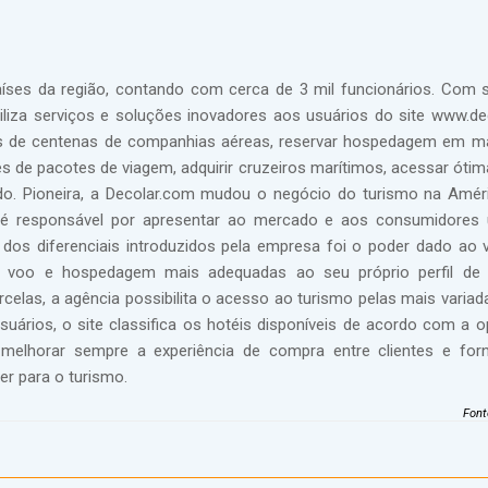
íses da região, contando com cerca de 3 mil funcionários. Com 
biliza serviços e soluções inovadores aos usuários do site www.de
ns de centenas de companhias aéreas, reservar hospedagem em m
es de pacotes de viagem, adquirir cruzeiros marítimos, acessar ótim
. Pioneira, a Decolar.com mudou o negócio do turismo na Améri
a é responsável por apresentar ao mercado e aos consumidores
dos diferenciais introduzidos pela empresa foi o poder dado ao v
 voo e hospedagem mais adequadas ao seu próprio perfil de
as, a agência possibilita o acesso ao turismo pelas mais variad
uários, o site classifica os hotéis disponíveis de acordo com a o
melhorar sempre a experiência de compra entre clientes e for
er para o turismo.
Font