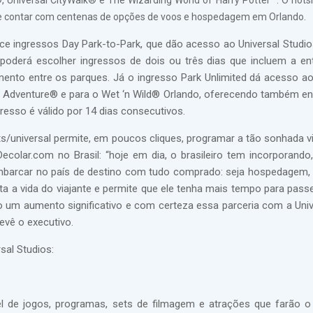
®, Universal CityWalk® e The Wizarding World of Harry Potter™. O hots
 contar com centenas de opções de voos e hospedagem em Orlando.
ce ingressos Day Park-to-Park, que dão acesso ao Universal Studio
 poderá escolher ingressos de dois ou três dias que incluem a en
mento entre os parques. Já o ingresso Park Unlimited dá acesso a
 of Adventure® e para o Wet ‘n Wild® Orlando, oferecendo também en
resso é válido por 14 dias consecutivos.
/universal permite, em poucos cliques, programar a tão sonhada 
Decolar.com no Brasil: “hoje em dia, o brasileiro tem incorporando
mbarcar no país de destino com tudo comprado: seja hospedagem, 
lita a vida do viajante e permite que ele tenha mais tempo para passe
do um aumento significativo e com certeza essa parceria com a Univ
evê o executivo.
al Studios:
el de jogos, programas, sets de filmagem e atrações que farão o 