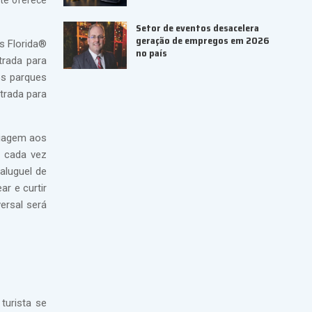
ite oferece
Setor de eventos desacelera
geração de empregos em 2026
s Florida®
no país
trada para
os parques
trada para
viagem aos
, cada vez
aluguel de
ar e curtir
ersal será
turista se