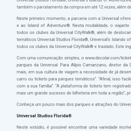
Universal Studios Florida®, Universal´s Islands of Adventure
também o parcelamento da compra em até 12 vezes, além de
Neste primeiro momento, a parceria com a Universal ofere
e ao Island of Adventure®. Nesta modalidade, o viajante
todos os clubes da Universal CityWalk®, além de desloca
temáticos Universal Studios Florida®, Universal’s Islands
todos os clubes da Universal CityWalk® e traslado. Este ing
Com uma comunicação simples, o www.decolar.com/tickets
parques da Universal. Para Alípio Camanzano, diretor da 
mais, em sua cultura de viagem a necessidade de já dese
carro ou tickets para parques temáticos”. “Afinal, isso faci
com a sua família”. “A plataforma de tickets tem registra
mais um grande sucesso de bilheteria em toda a região”, pr
Conheça um pouco mais dos parques e atrações do Univers
Universal Studios Florida®
Neste estúdio, é possível encontrar uma variedade incrív