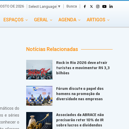
Busca
GOSTO DE 2026
Select Language
▼
ESPAÇOS
GERAL
AGENDA
ARTIGOS
GASTRONOMIA
GRUPO CONECTA EVENTOS
ADE
PORTAL EVENTOS TV
TRANSPORTES
Notícias Relacionadas
TURISMO
VAI E VEM
Rock in Rio 2026 deve atrair
turistas e movimentar R$ 3,3
bilhões
Fórum discute o papel dos
homens na promoção da
diversidade nas empresas
máticos do
Associados da ABRACE não
es e séries
precisarão reter 10% de IR
conhecer o
sobre lucros e dividendos