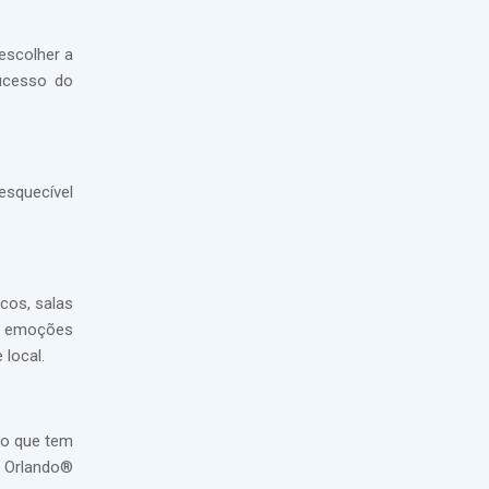
escolher a
sucesso do
esquecível
cos, salas
es emoções
 local.
do que tem
l Orlando®