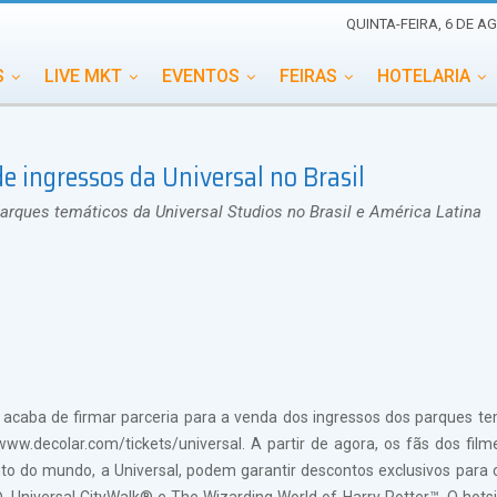
QUINTA-FEIRA, 6 DE A
S
LIVE MKT
EVENTOS
FEIRAS
HOTELARIA
EDUCAÇÃO
ESG
ESPECIAIS
EVENTOS MEGA
e ingressos da Universal no Brasil
TERNACIONAL
MEMORIAL DE EVENTOS
PERSONALID
arques temáticos da Universal Studios no Brasil e América Latina
 acaba de firmar parceria para a venda dos ingressos dos parques te
w.decolar.com/tickets/universal. A partir de agora, os fãs dos film
o do mundo, a Universal, podem garantir descontos exclusivos para 