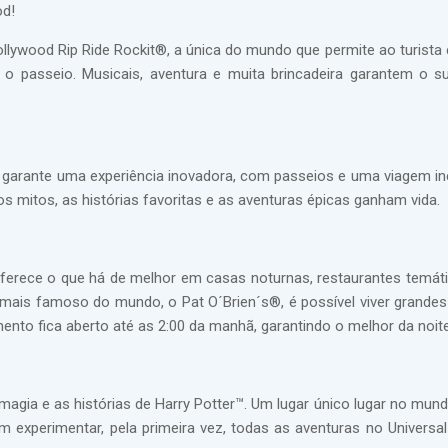
od!
lywood Rip Ride Rockit®, a única do mundo que permite ao turista 
 o passeio. Musicais, aventura e muita brincadeira garantem o 
 e garante uma experiência inovadora, com passeios e uma viagem in
 os mitos, as histórias favoritas e as aventuras épicas ganham vida.
oferece o que há de melhor em casas noturnas, restaurantes temáti
r mais famoso do mundo, o Pat O´Brien´s®, é possível viver grand
ento fica aberto até as 2:00 da manhã, garantindo o melhor da noite
agia e as histórias de Harry Potter™. Um lugar único lugar no mun
experimentar, pela primeira vez, todas as aventuras no Universa