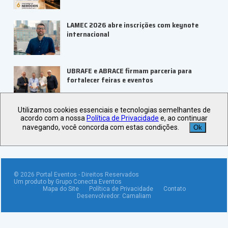
LAMEC 2026 abre inscrições com keynote
internacional
UBRAFE e ABRACE firmam parceria para
fortalecer feiras e eventos
Utilizamos cookies essenciais e tecnologias semelhantes de
Veja +
Últimas Notícias
acordo com a nossa
Política de Privacidade
e, ao continuar
navegando, você concorda com estas condições.
Ok
©
2026
Portal Eventos - Direitos Reservados
Um produto by Grupo Conecta Eventos
Mapa do Site
Política de Privacidade
Contato
Desenvolvedor:
Camaliam