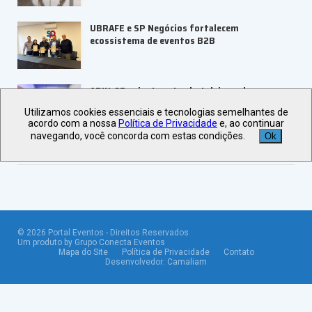
UBRAFE e SP Negócios fortalecem
ecossistema de eventos B2B
ABIH-SP orienta setor hoteleiro sobre
tributação e precificação
Utilizamos cookies essenciais e tecnologias semelhantes de
acordo com a nossa
Política de Privacidade
e, ao continuar
navegando, você concorda com estas condições.
Ok
Veja +
Últimas Notícias
©
2026
Portal Eventos - Direitos Reservados
Um produto by Grupo Conecta Eventos
Mapa do Site
Política de Privacidade
Contato
Desenvolvedor:
Camaliam