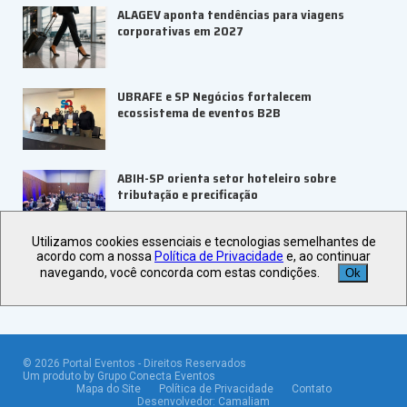
ALAGEV aponta tendências para viagens
corporativas em 2027
UBRAFE e SP Negócios fortalecem
ecossistema de eventos B2B
ABIH-SP orienta setor hoteleiro sobre
tributação e precificação
Utilizamos cookies essenciais e tecnologias semelhantes de
Veja +
Últimas Notícias
acordo com a nossa
Política de Privacidade
e, ao continuar
navegando, você concorda com estas condições.
Ok
©
2026
Portal Eventos - Direitos Reservados
Um produto by Grupo Conecta Eventos
Mapa do Site
Política de Privacidade
Contato
Desenvolvedor:
Camaliam