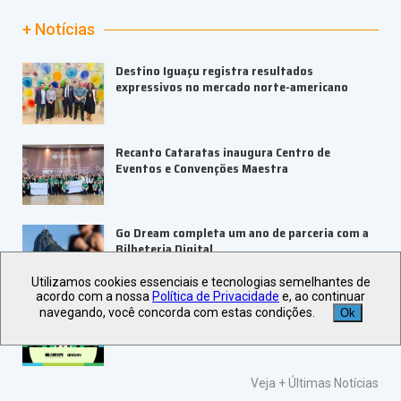
+ Notícias
Destino Iguaçu registra resultados
expressivos no mercado norte-americano
Recanto Cataratas inaugura Centro de
Eventos e Convenções Maestra
Go Dream completa um ano de parceria com a
Bilheteria Digital
Utilizamos cookies essenciais e tecnologias semelhantes de
acordo com a nossa
Política de Privacidade
e, ao continuar
ABRAPE e Ambev abrem inscrições para o
navegando, você concorda com estas condições.
Ok
PRESE 2026
Veja +
Últimas Notícias