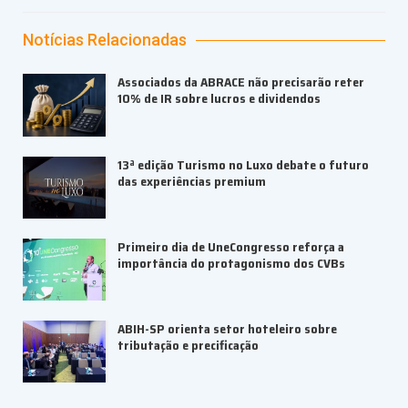
Notícias Relacionadas
Associados da ABRACE não precisarão reter
10% de IR sobre lucros e dividendos
13ª edição Turismo no Luxo debate o futuro
das experiências premium
Primeiro dia de UneCongresso reforça a
importância do protagonismo dos CVBs
ABIH-SP orienta setor hoteleiro sobre
tributação e precificação